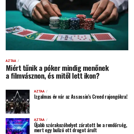
AZTAA
Miért tűnik a póker mindig menőnek
a filmvásznon, és mitől lett ikon?
AZTAA
Izgalmas év vár az Assassin’s Creed rajongókra!
AZTAA
Újabb szórakozóhelyet záratott be a rendőrség,
mert egy bulizó ott drogot árult