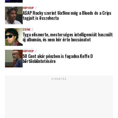
HIPHOP
A$AP Rocky szerint 6ix9ine még a Bloods és a Crips
tagjait is összehozta
ZENE
Tyga elismerte, mesterséges intelligenciát használt
új albumán, és nem kér érte bocsánatot
HIPHOP
50 Cent akár pénzben is fogadna Keffe D
börtönbüntetésére
HIRDETÉS