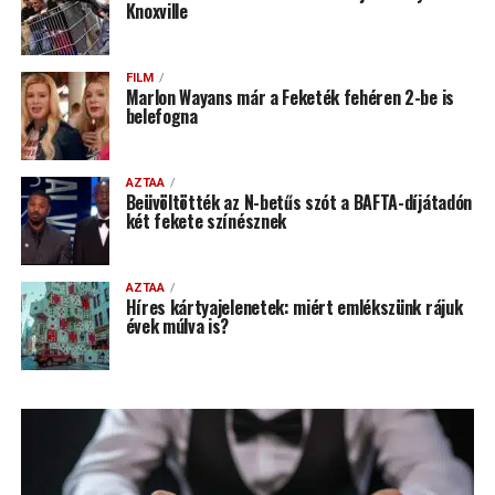
Knoxville
FILM
Marlon Wayans már a Feketék fehéren 2-be is
belefogna
AZTAA
Beüvöltötték az N-betűs szót a BAFTA-díjátadón
két fekete színésznek
AZTAA
Híres kártyajelenetek: miért emlékszünk rájuk
évek múlva is?