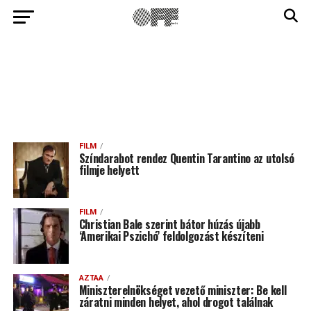
FILM
Színdarabot rendez Quentin Tarantino az utolsó
filmje helyett
FILM
Christian Bale szerint bátor húzás újabb
‘Amerikai Pszichó’ feldolgozást készíteni
AZTAA
Miniszterelnökséget vezető miniszter: Be kell
záratni minden helyet, ahol drogot találnak