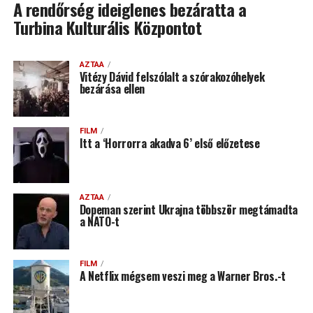
A rendőrség ideiglenes bezáratta a
Turbina Kulturális Központot
AZTAA
Vitézy Dávid felszólalt a szórakozóhelyek
bezárása ellen
FILM
Itt a ‘Horrorra akadva 6’ első előzetese
AZTAA
Dopeman szerint Ukrajna többször megtámadta
a NATO-t
FILM
A Netflix mégsem veszi meg a Warner Bros.-t