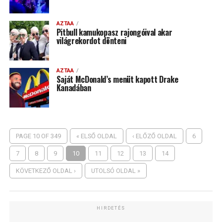
AZTAA
Pitbull kamukopasz rajongóival akar
világrekordot dönteni
AZTAA
Saját McDonald’s menüt kapott Drake
Kanadában
PAGE 10 OF 349
« ELSŐ OLDAL
‹ ELŐZŐ OLDAL
6
7
8
9
10
11
12
13
14
KÖVETKEZŐ OLDAL ›
UTOLSÓ OLDAL »
HIRDETÉS