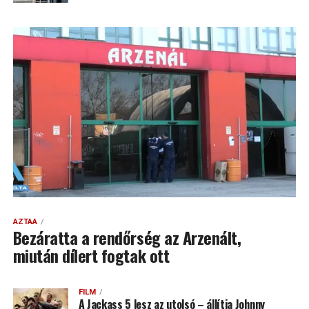
AZTAA
Bezáratta a rendőrség az Arzenált,
miután dílert fogtak ott
FILM
A Jackass 5 lesz az utolsó – állítja Johnny