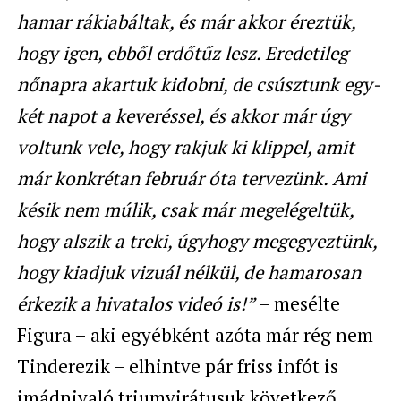
hamar rákiabáltak, és már akkor éreztük,
hogy igen, ebből erdőtűz lesz. Eredetileg
nőnapra akartuk kidobni, de csúsztunk egy-
két napot a keveréssel, és akkor már úgy
voltunk vele, hogy rakjuk ki klippel, amit
már konkrétan február óta tervezünk. Ami
késik nem múlik, csak már megelégeltük,
hogy alszik a treki, úgyhogy megegyeztünk,
hogy kiadjuk vizuál nélkül, de hamarosan
érkezik a hivatalos videó is!”
– mesélte
Figura – aki egyébként azóta már rég nem
Tinderezik – elhintve pár friss infót is
imádnivaló triumvirátusuk következő