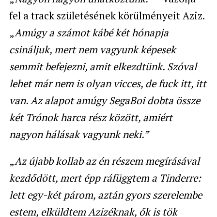
fel a track születésének körülményeit Aziz.
„
Amúgy a számot kábé két hónapja
csináljuk, mert nem vagyunk képesek
semmit befejezni, amit elkezdtünk. Szóval
lehet már nem is olyan vicces, de fuck itt, itt
van. Az alapot amúgy SegaBoi dobta össze
két Trónok harca rész között, amiért
nagyon hálásak vagyunk neki.”
„
Az újabb kollab az én részem megírásával
kezdődött, mert épp ráfüggtem a Tinderre:
lett egy-két párom, aztán gyors szerelembe
estem, elküldtem Azizéknak, ők is tök