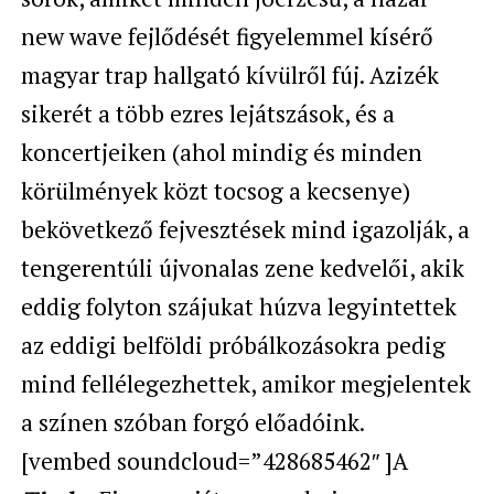
new wave fejlődését figyelemmel kísérő
magyar trap hallgató kívülről fúj. Azizék
sikerét a több ezres lejátszások, és a
koncertjeiken (ahol mindig és minden
körülmények közt tocsog a kecsenye)
bekövetkező fejvesztések mind igazolják, a
tengerentúli újvonalas zene kedvelői, akik
eddig folyton szájukat húzva legyintettek
az eddigi belföldi próbálkozásokra pedig
mind fellélegezhettek, amikor megjelentek
a színen szóban forgó előadóink.
[vembed soundcloud=”428685462″ ]A