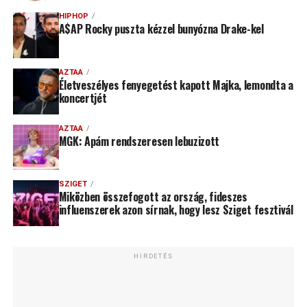
HIPHOP
A$AP Rocky puszta kézzel bunyózna Drake-kel
AZTAA
Életveszélyes fenyegetést kapott Majka, lemondta a
koncertjét
AZTAA
MGK: Apám rendszeresen lebuzizott
SZIGET
Miközben összefogott az ország, fideszes
influenszerek azon sírnak, hogy lesz Sziget fesztivál
HIRDETÉS