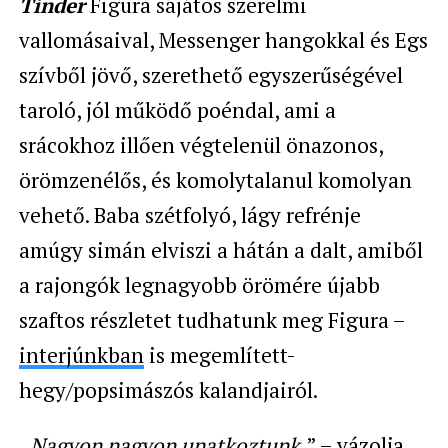
Tinder
Figura sajátos szerelmi
vallomásaival, Messenger hangokkal és Egs
szívből jövő, szerethető egyszerűségével
taroló, jól működő poéndal, ami a
srácokhoz illően végtelenül önazonos,
örömzenélős, és komolytalanul komolyan
vehető. Baba szétfolyó, lágy refrénje
amúgy simán elviszi a hátán a dalt, amiből
a rajongók legnagyobb örömére újabb
szaftos részletet tudhatunk meg Figura –
interjúnkban
is megemlített-
hegy/popsimászós kalandjairól.
„
Nagyon nagyon unatkoztunk.
” – vázolja