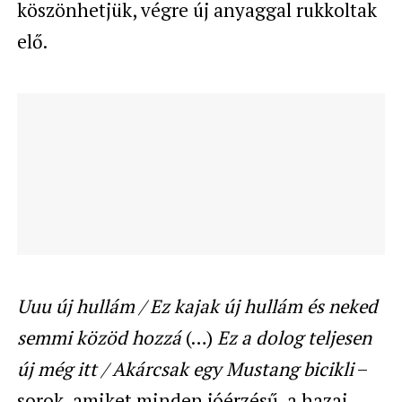
köszönhetjük, végre új anyaggal rukkoltak
elő.
Uuu új hullám /
Ez kajak új hullám és neked
semmi közöd hozzá
(…)
Ez a dolog teljesen
új még itt / Akárcsak egy Mustang bicikli
–
sorok, amiket minden jóérzésű, a hazai