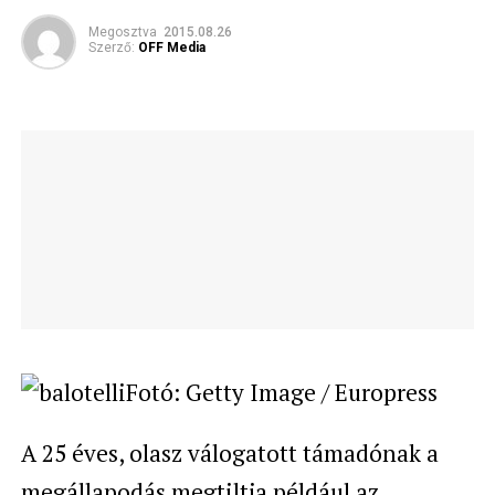
Megosztva
2015.08.26
Szerző:
OFF Media
Fotó: Getty Image / Europress
A 25 éves, olasz válogatott támadónak a
megállapodás megtiltja például az