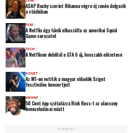
ZENE
A$AP Rocky szerint Rihanna végre új zenén dolgozik
a stúdióban
FILM
A Netflix úgy tűnik elkaszálta az amerikai Squid
Game sorozatot
TECH
A Netflixen debütál a GTA 6 új, hosszabb előzetese
SZIGET
Az M1-en vetítik a magyar előadók Sziget
fesztiválos koncertjeit
HIPHOP
50 Cent épp szétalázza Rick Ross-t az alacsony
lemezeladásai miatt
HIRDETÉS