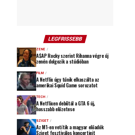
LEGFRISSEBB
ZENE
A$AP Rocky szerint Rihanna végre új
zenén dolgozik a stúdióban
FILM
A Netflix úgy tűnik elkaszálta az
amerikai Squid Game sorozatot
TECH
A Netflixen debütál a GTA 6 új,
hosszabb előzetese
SZIGET
Az M1-en vetítik a magyar előadók
Sziget fesztiválos koncertjeit