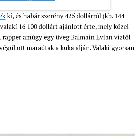
ek
ki, és habár szerény 425 dollárról (kb. 144
l valaki 16 100 dollárt ajánlott érte, mely közel
. A rapper amúgy egy üveg Balmain Evian víztől
végül ott maradtak a kuka alján. Valaki gyorsan