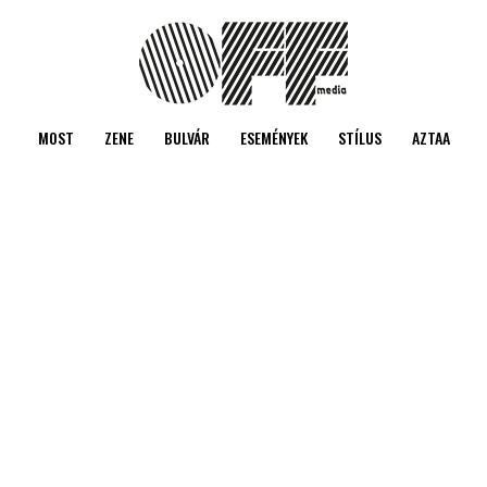
MOST
ZENE
BULVÁR
ESEMÉNYEK
STÍLUS
AZTAA