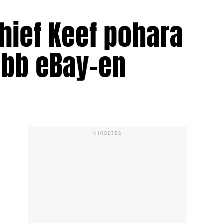
hief Keef pohara
vább eBay-en
HIRDETÉS