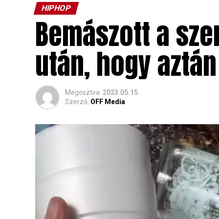
HIPHOP
Bemászott a sze
után, hogy aztán
Megosztva
2023.05.15
Szerző:
OFF Media