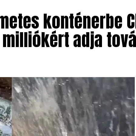
metes konténerbe C
 milliókért adja to