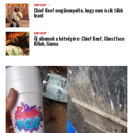
HIPHOP
Chief Keef megünnepelte, hogy nem iszik több
leant
HIPHOP
Új albumok a hétvégére: Chief Keef, Ghostface
Killah, Gunna