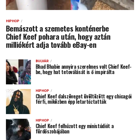
HIPHOP
Bemászott a szemetes konténerbe
Chief Keef pohara után, hogy aztán
milliókért adja tovább eBay-en
BULVÁR
Bhad Bhabie annyira szerelmes volt Chief Keef-
be, hogy hat tetoválását is ő inspirálta
HIPHOP
Chief Keef dalszöveget üvöltözött egy chicagói
férfi, miközben épp letartóztatták
HIPHOP
Chief Keef felhúzott egy ministúdiót a
fürdőszobájában