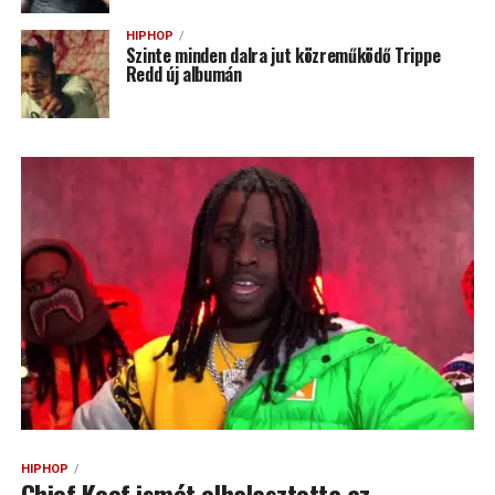
HIPHOP
Szinte minden dalra jut közreműködő Trippe
Redd új albumán
HIPHOP
Chief Keef ismét elhalasztotta az