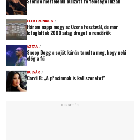
Szemre meztelenül bulizott Ye felesége Ibizán
ELEKTRONIKUS
Három napja megy az Ozora fesztivál, de már
lefoglaltak 2000 adag drogot a rendőrök
AZTAA
Snoop Dogg a saját kárán tanulta meg, hogy neki
elég a fű
BULVÁR
Cardi B: „A p*ncimnak is kell szeretet”
HIRDETÉS