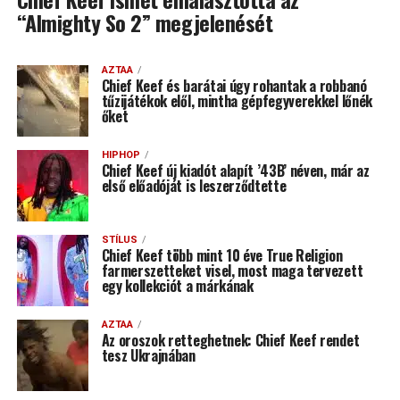
“Almighty So 2” megjelenését
AZTAA
Chief Keef és barátai úgy rohantak a robbanó
tűzijátékok elől, mintha gépfegyverekkel lőnék
őket
HIPHOP
Chief Keef új kiadót alapít ’43B’ néven, már az
első előadóját is leszerződtette
STÍLUS
Chief Keef több mint 10 éve True Religion
farmerszetteket visel, most maga tervezett
egy kollekciót a márkának
AZTAA
Az oroszok retteghetnek: Chief Keef rendet
tesz Ukrajnában