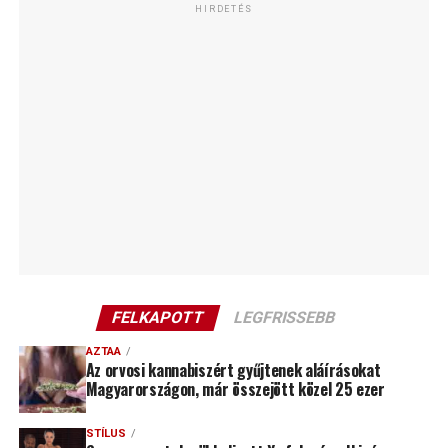
HIRDETÉS
FELKAPOTT
LEGFRISSEBB
AZTAA
Az orvosi kannabiszért gyűjtenek aláírásokat
Magyarországon, már összejött közel 25 ezer
STÍLUS