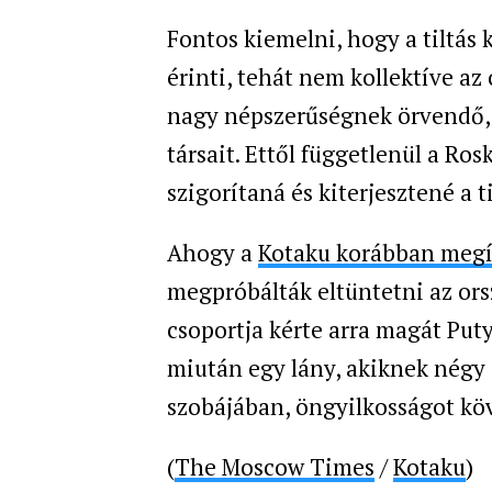
Fontos kiemelni, hogy a tiltás 
érinti, tehát nem kollektíve az
nagy népszerűségnek örvendő, 
társait. Ettől függetlenül a R
szigorítaná és kiterjesztené a ti
Ahogy a
Kotaku korábban megí
megpróbálták eltüntetni az ors
csoportja kérte arra magát Puty
miután egy lány, akiknek négy
szobájában, öngyilkosságot köv
(
The Moscow Times
/
Kotaku
)