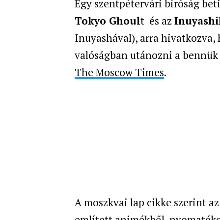
Egy szentpétervári bíróság bet
Tokyo Ghoul
t és az
Inuyashi
Inuyashával), arra hivatkozva, 
valóságban utánozni a bennük 
The Moscow Times
.
A moszkvai lap cikke szerint az
említett animékből, nyomatéko