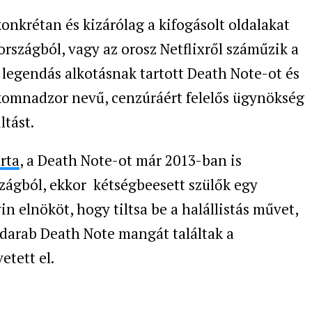
konkrétan és kizárólag a kifogásolt oldalakat
 országból, vagy az orosz Netflixről száműzik a
legendás alkotásnak tartott Death Note-ot és
oskomnadzor nevű, cenzúráért felelős ügynökség
ltást.
rta
, a Death Note-ot már 2013-ban is
zágból, ekkor kétségbeesett szülők egy
in elnököt, hogy tiltsa be a halállistás művet,
 darab Death Note mangát találtak a
etett el.