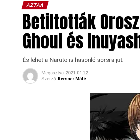
AZTAA
Betiltották Oros
Ghoul és Inuyas
És lehet a Naruto is hasonló sorsra jut.
Megosztva
2021.01.22
Szerző:
Kersner Máté