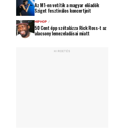
Az M1-en vetítik a magyar előadók
Sziget fesztiválos koncertjeit
HIPHOP
50 Cent épp szétalázza Rick Ross-t az
alacsony lemezeladásai miatt
HIRDETÉS