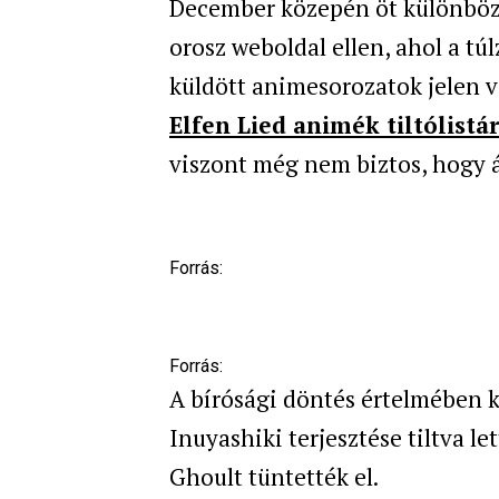
December közepén öt különböző 
orosz weboldal ellen, ahol a tú
küldött animesorozatok jelen v
Elfen Lied animék tiltólistá
viszont még nem biztos, hogy 
Forrás:
Forrás:
A bírósági döntés értelmében ké
Inuyashiki terjesztése tiltva le
Ghoult tüntették el.