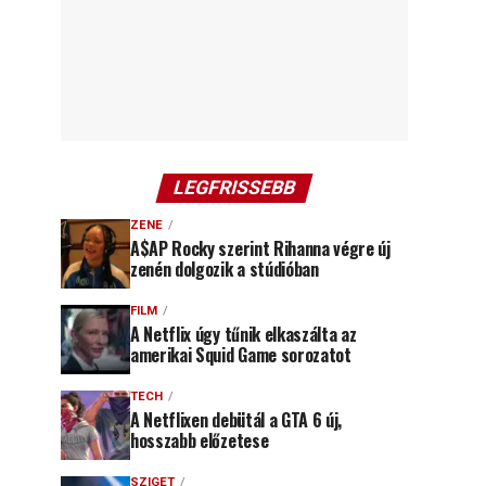
LEGFRISSEBB
ZENE
A$AP Rocky szerint Rihanna végre új
zenén dolgozik a stúdióban
FILM
A Netflix úgy tűnik elkaszálta az
amerikai Squid Game sorozatot
TECH
A Netflixen debütál a GTA 6 új,
hosszabb előzetese
SZIGET