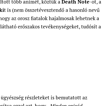
iltott több animét, köztük a
Death Note
-ot, a
ki
t is (nem összetévesztendő a hasonló nevű
hogy az orosz fiatalok hajalmosak lehetnek a
látható erőszakos tevékenységeket, tudósít a
 ügyészség részleteket is bemutatott az
sítva ezzel azt, hogy
„Minden epizód