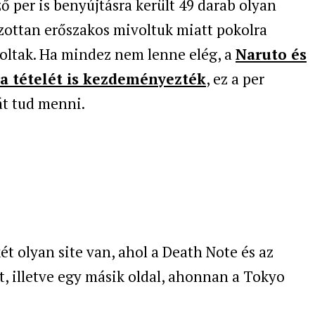
per is benyújtásra került 49 darab olyan
lzottan erőszakos mivoltuk miatt pokolra
oltak. Ha mindez nem lenne elég, a
Naruto és
ra tételét is kezdeményezték
, ez a per
át tud menni.
t olyan site van, ahol a Death Note és az
tt, illetve egy másik oldal, ahonnan a Tokyo