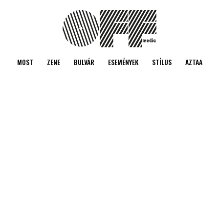
MOST
ZENE
BULVÁR
ESEMÉNYEK
STÍLUS
AZTAA