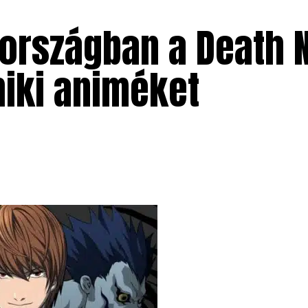
zországban a Death 
hiki animéket