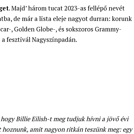
get
. Majd’ három tucat 2023-as fellépő nevét
tba, de már a lista eleje nagyot durran: korunk
scar-, Golden Globe-, és sokszoros Grammy-
e a fesztivál Nagyszínpadán.
hogy Billie Eilish-t meg tudjuk hívni a jövő évi
ett hoznunk, amit nagyon ritkán teszünk meg: egy