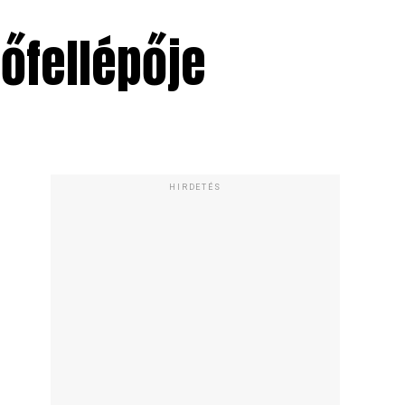
főfellépője
HIRDETÉS