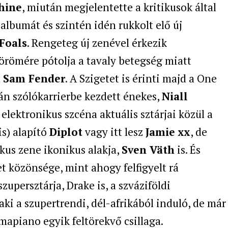
hine
, miután megjelentette a kritikusok által
albumát és szintén idén rukkolt elő új
Foals
. Rengeteg új zenével érkezik
örömére pótolja a tavaly betegség miatt
t
Sam Fender
. A Szigetet is érinti majd a One
tán szólókarrierbe kezdett énekes,
Niall
 elektronikus szcéna aktuális sztárjai közül a
is) alapító
Diplot
vagy itt lesz
Jamie xx
, de
kus zene ikonikus alakja,
Sven Väth
is. És
et közönsége, mint ahogy felfigyelt rá
upersztárja, Drake is, a szváziföldi
 aki a szupertrendi, dél-afrikából induló, de már
apiano egyik feltörekvő csillaga.