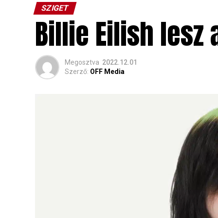
SZIGET
Billie Eilish les
Megosztva
2022.12.01
Szerző:
OFF Media