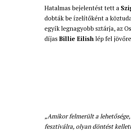
Hatalmas bejelentést tett a
Szi
dobták be ízelítőként a köztuda
egyik legnagyobb sztárja, az O
díjas
Billie Eilish
lép fel jövőr
„Amikor felmerült a lehetősége, 
fesztiválra, olyan döntést kell