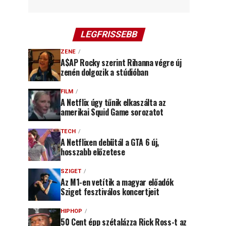
LEGFRISSEBB
ZENE
A$AP Rocky szerint Rihanna végre új
zenén dolgozik a stúdióban
FILM
A Netflix úgy tűnik elkaszálta az
amerikai Squid Game sorozatot
TECH
A Netflixen debütál a GTA 6 új,
hosszabb előzetese
SZIGET
Az M1-en vetítik a magyar előadók
Sziget fesztiválos koncertjeit
HIPHOP
50 Cent épp szétalázza Rick Ross-t az