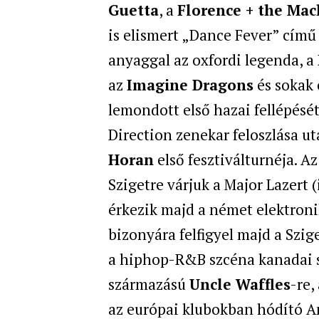
Guetta
, a
Florence + the Mac
is elismert „Dance Fever” című 
anyaggal az oxfordi legenda, a
az
Imagine Dragons
és sokak 
lemondott első hazai fellépésé
Direction zenekar feloszlása u
Horan
első fesztiválturnéja. Az
Szigetre várjuk a Major Lazert (
érkezik majd a német elektroni
bizonyára felfigyel majd a Szig
a hiphop-R&B szcéna kanadai sz
származású
Uncle Waffles
-re,
az európai klubokban hódító Am