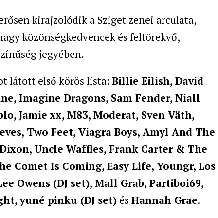
rősen kirajzolódik a Sziget zenei arculata,
 nagy közönségkedvencek és feltörekvő,
színűség jegyében.
 látott első körös lista:
Billie Eilish, David
ine, Imagine Dragons, Sam Fender, Niall
lo, Jamie xx, M83, Moderat, Sven Väth,
eves, Two Feet, Viagra Boys, Amyl And The
, Dixon, Uncle Waffles, Frank Carter & The
he Comet Is Coming, Easy Life, Youngr, Los
Lee Owens (DJ set), Mall Grab, Partiboi69,
ght, yuné pinku (DJ set)
és
Hannah Grae
.