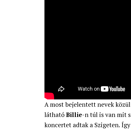
A most bejelentett nevek közü
látható
Billie
-n túl is van mit
koncertet adtak a Szigeten. Így