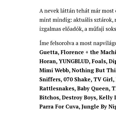
A nevek láttán tehát már most e
mint mindig: aktuális sztárok,
izgalmas előadók, a műfaji sok
Íme felsorolva a most napvilágot
Guetta, Florence + the Mach
Horan, YUNGBLUD, Foals, Dip
Mimi Webb, Nothing But Thi
Sniffers, 070 Shake, TV Girl
Rattlesnakes, Baby Queen, T
Bitchos, Destroy Boys, Kelly 
Parra For Cuva, Jungle By Ni