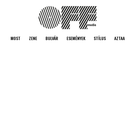
MOST
ZENE
BULVÁR
ESEMÉNYEK
STÍLUS
AZTAA