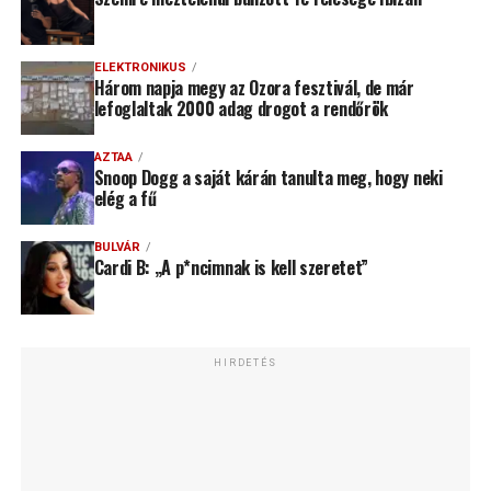
ELEKTRONIKUS
Három napja megy az Ozora fesztivál, de már
lefoglaltak 2000 adag drogot a rendőrök
AZTAA
Snoop Dogg a saját kárán tanulta meg, hogy neki
elég a fű
BULVÁR
Cardi B: „A p*ncimnak is kell szeretet”
HIRDETÉS