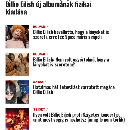
Billie Eilish új albumának fizikai
kiadása
BULVÁR
Billie Eilish bevallotta, hogy a lányokat is
szereti, erre Ice Spice máris simpeli
BULVÁR
Billie Eilish: Nem volt egyértelmű, hogy a
lányokat is szeretem?
AZTAA
Hatalmas hát tetoválást varratott magára
Billie Eilish
SZIGET
Ilyen volt Billie Eilish profi Szigetes koncertje,
amit most végig is nézhetsz (amíg le nem törlik)