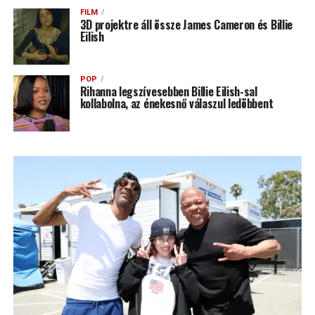
FILM
3D projektre áll össze James Cameron és Billie
Eilish
POP
Rihanna legszívesebben Billie Eilish-sal
kollabolna, az énekesnő válaszul ledöbbent