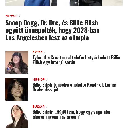
HIPHOP
Snoop Dogg, Dr. Dre, és Billie Eilish
együtt ünnepelték, hogy 2028-ban
Los Angelesben lesz az olimpia
AZTAA
Tyler, the Creatorral telefonbetyárkodott Billie
Eilish egy interjú során
HIPHOP
Billie Eilish táncolva énekelte Kendrick Lamar
Drake diss-jét
BULVÁR
Billie Eilish: „Rájöttem, hogy egy vaginába
akarom nyomni az arcom”