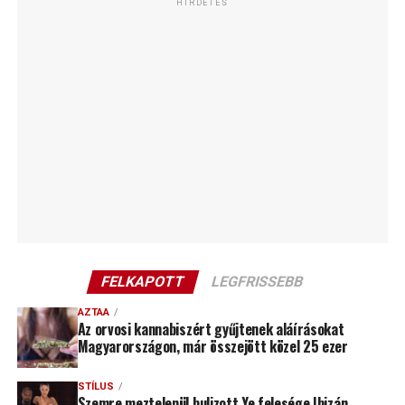
HIRDETÉS
FELKAPOTT
LEGFRISSEBB
AZTAA
Az orvosi kannabiszért gyűjtenek aláírásokat
Magyarországon, már összejött közel 25 ezer
STÍLUS
Szemre meztelenül bulizott Ye felesége Ibizán