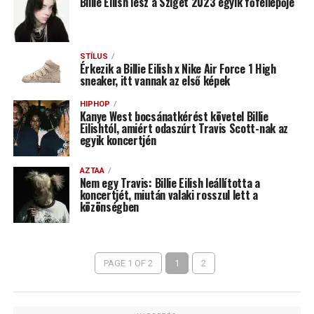
Billie Eilish lesz a Sziget 2023 egyik főfellépője
STÍLUS
Érkezik a Billie Eilish x Nike Air Force 1 High
sneaker, itt vannak az első képek
HIPHOP
Kanye West bocsánatkérést követel Billie
Eilishtól, amiért odaszúrt Travis Scott-nak az
egyik koncertjén
AZTAA
Nem egy Travis: Billie Eilish leállította a
koncertjét, miután valaki rosszul lett a
közönségben
PAGE 1 OF 2
1
2