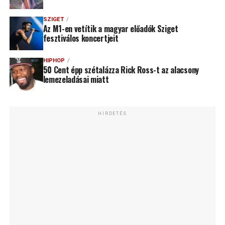
SZIGET
Az M1-en vetítik a magyar előadók Sziget
fesztiválos koncertjeit
HIPHOP
50 Cent épp szétalázza Rick Ross-t az alacsony
lemezeladásai miatt
HIRDETÉS