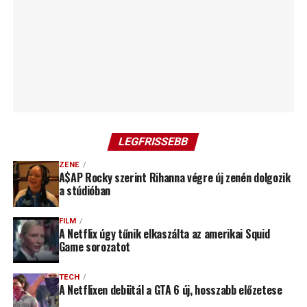
LEGFRISSEBB
ZENE
A$AP Rocky szerint Rihanna végre új zenén dolgozik
a stúdióban
FILM
A Netflix úgy tűnik elkaszálta az amerikai Squid
Game sorozatot
TECH
A Netflixen debütál a GTA 6 új, hosszabb előzetese