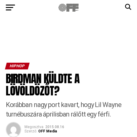
HIPHOP
BIRDMAN KÜLDTE A
LÖVÖLDÖZŐT?
Korábban nagy port kavart, hogy Lil Wayne
turnébuszára áprilisban rálőtt egy férfi.
Megosztva
2015.08.16
Szerző:
OFF Media