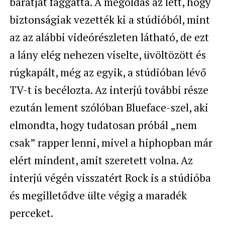
barátját faggatta. A megoldás az lett, hogy
biztonságiak vezették ki a stúdióból, mint
az az alábbi videórészleten látható, de ezt
a lány elég nehezen viselte, üvöltözött és
rúgkapált, még az egyik, a stúdióban lévő
TV-t is becélozta. Az interjú további része
ezután lement szólóban Blueface-szel, aki
elmondta, hogy tudatosan próbál „nem
csak” rapper lenni, mivel a hiphopban már
elért mindent, amit szeretett volna. Az
interjú végén visszatért Rock is a stúdióba
és megilletődve ülte végig a maradék
perceket.