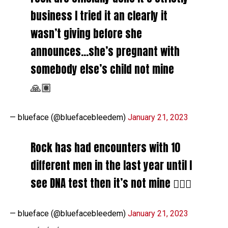
business I tried it an clearly it
wasn’t giving before she
announces…she’s pregnant with
somebody else’s child not mine
🙏🏽
— blueface (@bluefacebleedem)
January 21, 2023
Rock has had encounters with 10
different men in the last year until I
see DNA test then it’s not mine 🤷🏽‍♂️
— blueface (@bluefacebleedem)
January 21, 2023