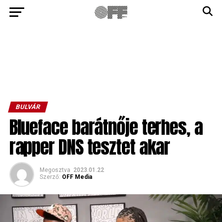
BULVÁR
Blueface barátnője terhes, a
rapper DNS tesztet akar
Megosztva
2023.01.22
Szerző:
OFF Media