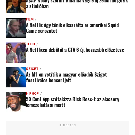
A$AP Rocky szerint Rihanna végre új zenén dolgozik
a stúdióban
FILM
A Netflix úgy tűnik elkaszálta az amerikai Squid
Game sorozatot
TECH
A Netflixen debütál a GTA 6 új, hosszabb előzetese
SZIGET
Az M1-en vetítik a magyar előadók Sziget
fesztiválos koncertjeit
HIPHOP
50 Cent épp szétalázza Rick Ross-t az alacsony
lemezeladásai miatt
HIRDETÉS