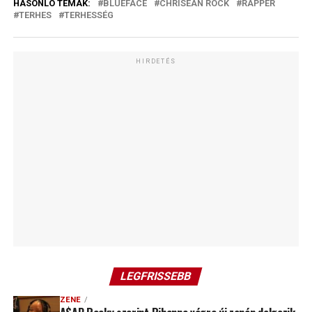
HASONLÓ TÉMÁK:
BLUEFACE
CHRISEAN ROCK
RAPPER
TERHES
TERHESSÉG
HIRDETÉS
LEGFRISSEBB
ZENE