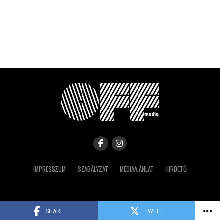
IMPRESSZUM
SZABÁLYZAT
MÉDIAAJÁNLAT
HIRDETŐ
Copyright © 2023 IRK
SHARE
TWEET