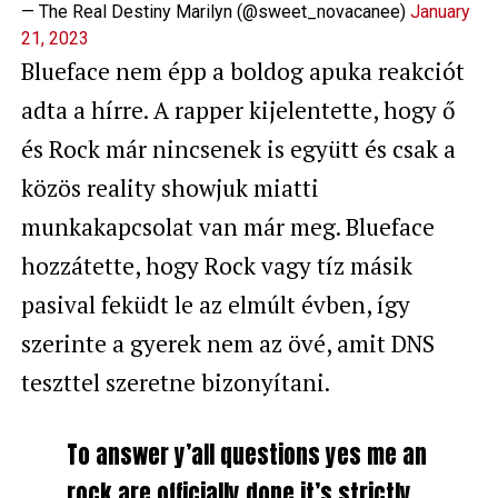
— The Real Destiny Marilyn (@sweet_novacanee)
January
21, 2023
Blueface nem épp a boldog apuka reakciót
adta a hírre. A rapper kijelentette, hogy ő
és Rock már nincsenek is együtt és csak a
közös reality showjuk miatti
munkakapcsolat van már meg. Blueface
hozzátette, hogy Rock vagy tíz másik
pasival feküdt le az elmúlt évben, így
szerinte a gyerek nem az övé, amit DNS
teszttel szeretne bizonyítani.
To answer y’all questions yes me an
rock are officially done it’s strictly