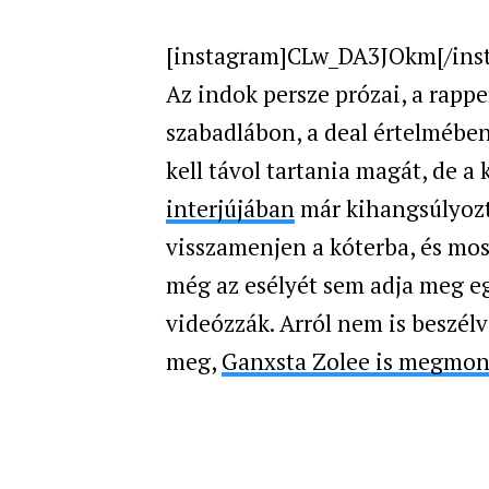
[instagram]CLw_DA3JOkm[/ins
Az indok persze prózai, a rapper
szabadlábon, a deal értelmében
kell távol tartania magát, de a
interjújában
már kihangsúlyozta
visszamenjen a kóterba, és mos
még az esélyét sem adja meg 
videózzák. Arról nem is beszélve
meg,
Ganxsta Zolee is megmo