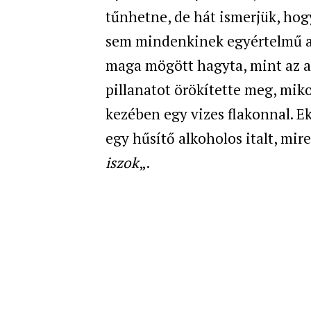
tűnhetne, de hát ismerjük, ho
sem mindenkinek egyértelmű a v
maga mögött hagyta, mint az az 
pillanatot örökítette meg, mik
kezében egy vizes flakonnal. E
egy hűsítő alkoholos italt, mire
iszok
„.