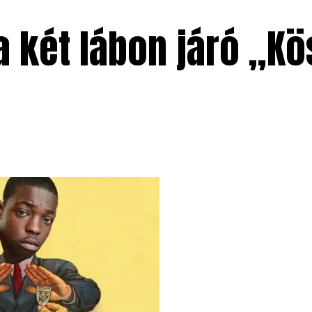
 két lábon járó „Kö