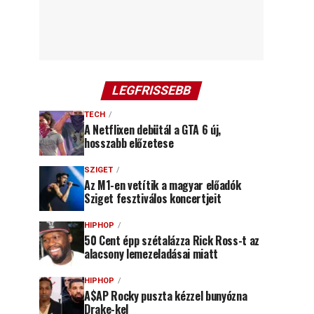
LEGFRISSEBB
TECH
A Netflixen debütál a GTA 6 új,
hosszabb előzetese
SZIGET
Az M1-en vetítik a magyar előadók
Sziget fesztiválos koncertjeit
HIPHOP
50 Cent épp szétalázza Rick Ross-t az
alacsony lemezeladásai miatt
HIPHOP
A$AP Rocky puszta kézzel bunyózna
Drake-kel