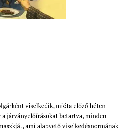
lgárként viselkedik, mióta előző héten
r a járványelőírásokat betartva, minden
cmaszkját, ami alapvető viselkedésnormának