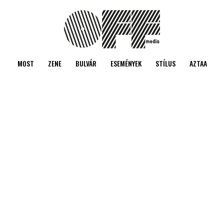
MOST
ZENE
BULVÁR
ESEMÉNYEK
STÍLUS
AZTAA