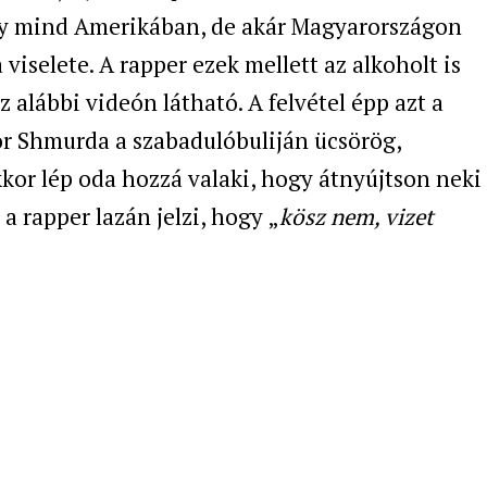
gy mind Amerikában, de akár Magyarországon
iselete. A rapper ezek mellett az alkoholt is
alábbi videón látható. A felvétel épp azt a
or Shmurda a szabadulóbuliján ücsörög,
kkor lép oda hozzá valaki, hogy átnyújtson neki
 a rapper lazán jelzi, hogy „
kösz nem, vizet