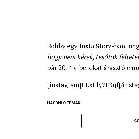
Bobby egy Insta Story-ban magy
hogy nem kérek, tesótok feltét
pár 2014 vibe-okat árasztó emoj
[instagram]CLxUly7FKqf[/inst
HASONLÓ TÉMÁK:
KA