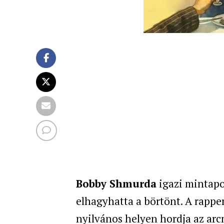
Bobby Shmurda
igazi mintapo
elhagyhatta a börtönt. A rappe
nyilvános helyen hordja az ar