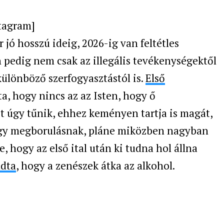
tagram]
 jó hosszú ideig, 2026-ig van feltétles
 pedig nem csak az illegális tevékenységektől
 különböző szerfogyasztástól is.
Első
, hogy nincs az az Isten, hogy ő
t úgy tűnik, ehhez keményen tartja is magát,
egy megborulásnak, pláne miközben nagyban
, hogy az első ital után ki tudna hol állna
ndta
, hogy a zenészek átka az alkohol.