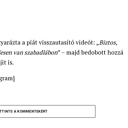
arázta a piát visszautasító videót: „
Biztos,
elesen van szabadlábon
” – majd bedobott hozzá
it is.
agram]
TTINTS A KOMMENTEKÉRT