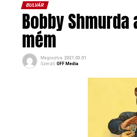
BULVÁR
Bobby Shmurda a
mém
Megosztva
2021.03.01
Szerző:
OFF Media