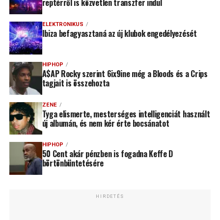
reptérről is közvetlen transzfer indul
ELEKTRONIKUS
Ibiza befagyasztaná az új klubok engedélyezését
HIPHOP
A$AP Rocky szerint 6ix9ine még a Bloods és a Crips
tagjait is összehozta
ZENE
Tyga elismerte, mesterséges intelligenciát használt
új albumán, és nem kér érte bocsánatot
HIPHOP
50 Cent akár pénzben is fogadna Keffe D
börtönbüntetésére
HIRDETÉS