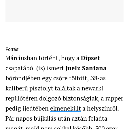
Forrás:
Márciusban történt, hogy a
Dipset
csapatából (is) ismert
Juelz Santana
bőröndjében egy csőre töltött, .38-as
kaliberű pisztolyt találtak a newarki
repülőtéren dolgozó biztonságiak, a rapper
pedig ijedtében
elmenekült
a helyszínről.
Pár napos bújkálás után aztán feladta
magát, majd nem sokkal később, 500 ezer