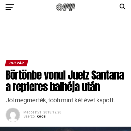
BULVÁR
Börtönbe vonul Juelz Santana
a repteres balhéja után
Jól megmérték, több mint két évet kapott.
Megosztva
2018.12.20
Szerző:
Kócsi