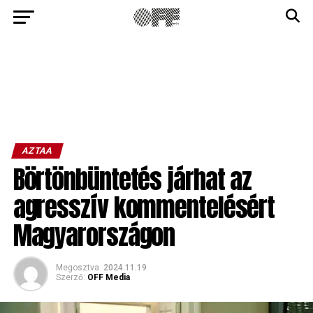
AZTAA
Börtönbüntetés járhat az
agresszív kommentelésért
Magyarországon
Megosztva
2024.11.19
Szerző:
OFF Media