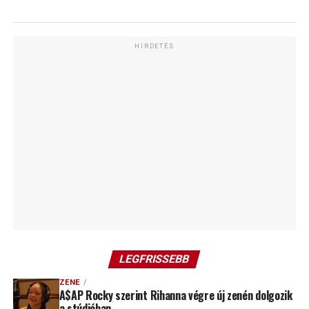
HIRDETÉS
LEGFRISSEBB
ZENE
A$AP Rocky szerint Rihanna végre új zenén dolgozik
a stúdióban