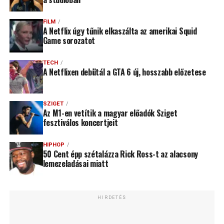
FILM
A Netflix úgy tűnik elkaszálta az amerikai Squid
Game sorozatot
TECH
A Netflixen debütál a GTA 6 új, hosszabb előzetese
SZIGET
Az M1-en vetítik a magyar előadók Sziget
fesztiválos koncertjeit
HIPHOP
50 Cent épp szétalázza Rick Ross-t az alacsony
lemezeladásai miatt
HIRDETÉS