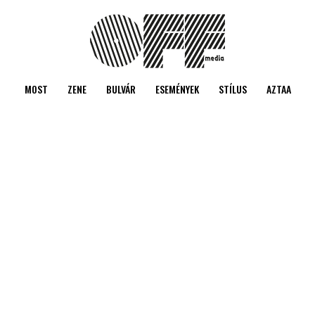
MOST
ZENE
BULVÁR
ESEMÉNYEK
STÍLUS
AZTAA