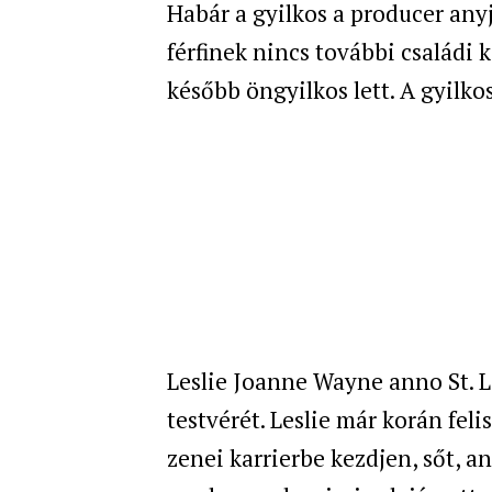
Habár a gyilkos a producer anyj
férfinek nincs további családi 
később öngyilkos lett. A gyilko
Leslie Joanne Wayne anno St. L
testvérét. Leslie már korán feli
zenei karrierbe kezdjen, sőt, a