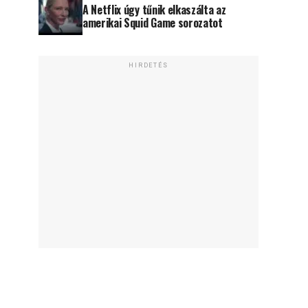
A Netflix úgy tűnik elkaszálta az
amerikai Squid Game sorozatot
HIRDETÉS