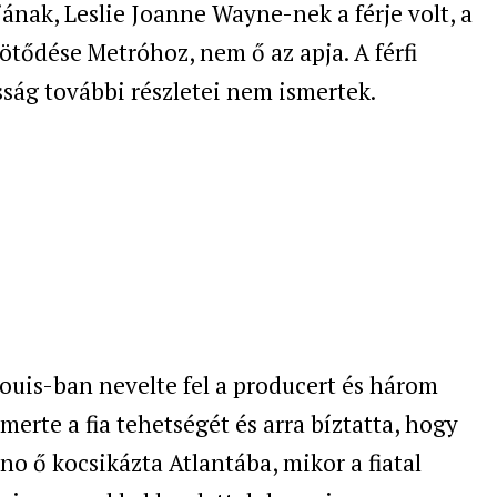
ának, Leslie Joanne Wayne-nek a férje volt, a
kötődése Metróhoz, nem ő az apja. A férfi
sság további részletei nem ismertek.
ouis-ban nevelte fel a producert és három
smerte a fia tehetségét és arra bíztatta, hogy
nno ő kocsikázta Atlantába, mikor a fiatal