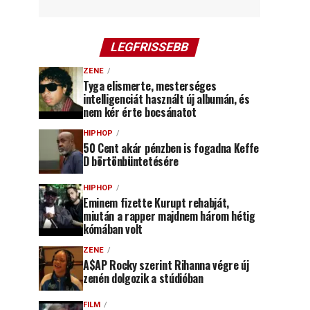
LEGFRISSEBB
ZENE
Tyga elismerte, mesterséges
intelligenciát használt új albumán, és
nem kér érte bocsánatot
HIPHOP
50 Cent akár pénzben is fogadna Keffe
D börtönbüntetésére
HIPHOP
Eminem fizette Kurupt rehabját,
miután a rapper majdnem három hétig
kómában volt
ZENE
A$AP Rocky szerint Rihanna végre új
zenén dolgozik a stúdióban
FILM