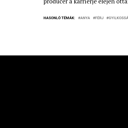
producer a karrierje elején ott
HASONLÓ TÉMÁK:
ANYA
FÉRJ
GYILKOSS