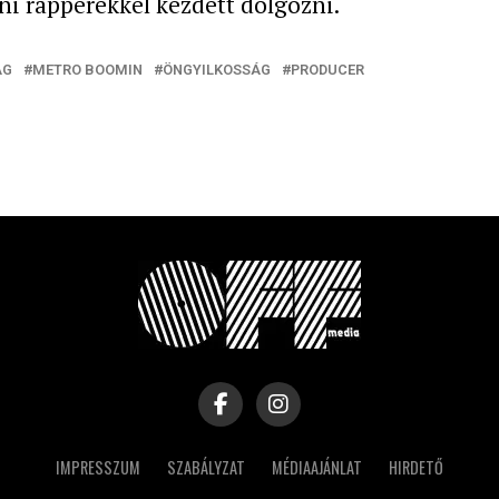
ani rapperekkel kezdett dolgozni.
ÁG
METRO BOOMIN
ÖNGYILKOSSÁG
PRODUCER
IMPRESSZUM
SZABÁLYZAT
MÉDIAAJÁNLAT
HIRDETŐ