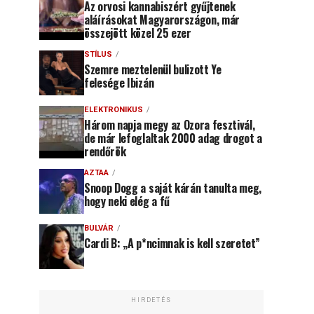
Az orvosi kannabiszért gyűjtenek
aláírásokat Magyarországon, már
összejött közel 25 ezer
STÍLUS
Szemre meztelenül bulizott Ye
felesége Ibizán
ELEKTRONIKUS
Három napja megy az Ozora fesztivál,
de már lefoglaltak 2000 adag drogot a
rendőrök
AZTAA
Snoop Dogg a saját kárán tanulta meg,
hogy neki elég a fű
BULVÁR
Cardi B: „A p*ncimnak is kell szeretet”
HIRDETÉS