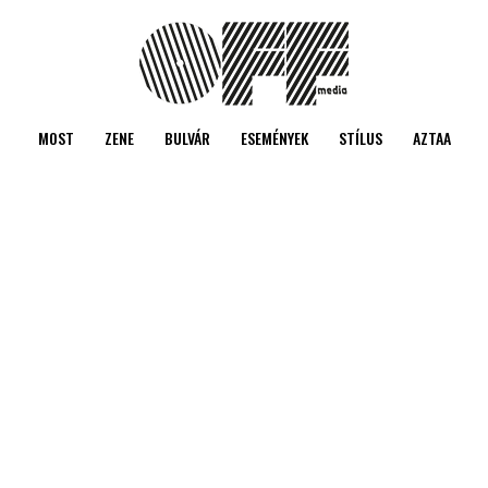
MOST
ZENE
BULVÁR
ESEMÉNYEK
STÍLUS
AZTAA