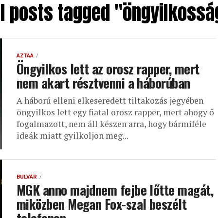
ll posts tagged "öngyilkossá
AZTAA
Öngyilkos lett az orosz rapper, mert
nem akart résztvenni a háborúban
A háború elleni elkeseredett tiltakozás jegyében
öngyilkos lett egy fiatal orosz rapper, mert ahogy ő
fogalmazott, nem áll készen arra, hogy bármiféle
ideák miatt gyilkoljon meg...
BULVÁR
MGK anno majdnem fejbe lőtte magát,
miközben Megan Fox-szal beszélt