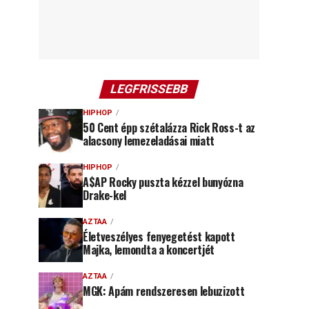
LEGFRISSEBB
HIPHOP
50 Cent épp szétalázza Rick Ross-t az
alacsony lemezeladásai miatt
HIPHOP
A$AP Rocky puszta kézzel bunyózna
Drake-kel
AZTAA
Életveszélyes fenyegetést kapott
Majka, lemondta a koncertjét
AZTAA
MGK: Apám rendszeresen lebuzizott