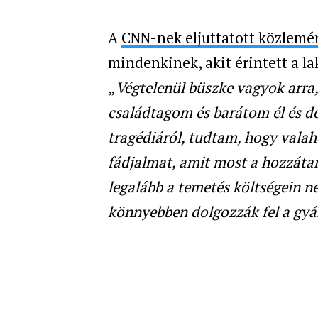
A
CNN-nek eljuttatott közlem
mindenkinek, akit érintett a la
„
Végtelenül büszke vagyok arra
családtagom és barátom él és d
tragédiáról, tudtam, hogy valah
fádjalmat, amit most a hozzáta
legalább a temetés költségein n
könnyebben dolgozzák fel a gyá