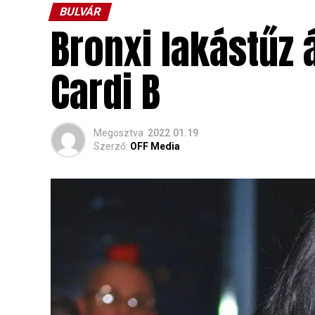
BULVÁR
Bronxi lakástűz 
Cardi B
Megosztva
2022.01.19
Szerző:
OFF Media