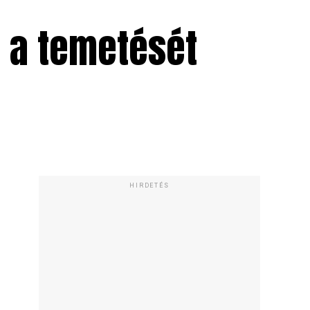
i a temetését
HIRDETÉS