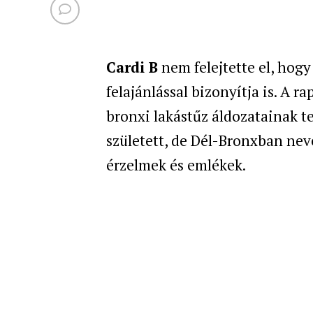
Cardi B
nem felejtette el, hogy
felajánlással bizonyítja is. A r
bronxi lakástűz áldozatainak 
született, de Dél-Bronxban neve
érzelmek és emlékek.