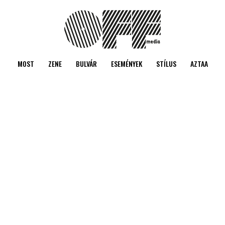
MOST
ZENE
BULVÁR
ESEMÉNYEK
STÍLUS
AZTAA