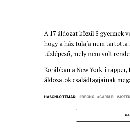
A 17 áldozat közül 8 gyermek vo
hogy a ház tulaja nem tartotta 
tűzlépcső, mely nem volt rend
Korábban a New York-i rapper, 
áldozatok családtagjainak meg
HASONLÓ TÉMÁK:
BRONX
CARDI B
JÓTÉ
KA