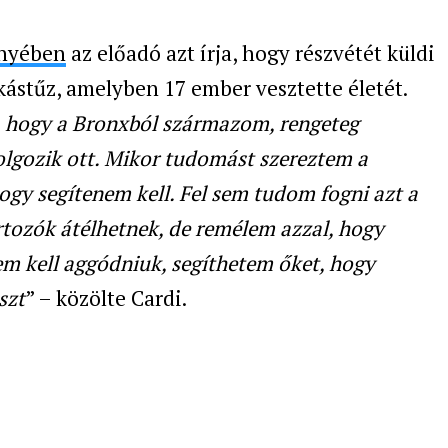
ényében
az előadó azt írja, hogy részvétét küldi
kástűz, amelyben 17 ember vesztette életét.
, hogy a Bronxból származom, rengeteg
olgozik ott. Mikor tudomást szereztem a
ogy segítenem kell. Fel sem tudom fogni azt a
rtozók átélhetnek, de remélem azzal, hogy
em kell aggódniuk, segíthetem őket, hogy
szt
” – közölte Cardi.