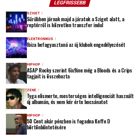
LEGFRISSEBB
SZIGET
Sűrűbben járnak majd a járatok a Sziget alatt, a
reptérről is közvetlen transzfer indul
ELEKTRONIKUS
Ibiza befagyasztaná az új klubok engedélyezését
HIPHOP
A$AP Rocky szerint 6ix9ine még a Bloods és a Crips
tagjait is összehozta
ZENE
Tyga elismerte, mesterséges intelligenciát használt
új albumán, és nem kér érte bocsánatot
HIPHOP
50 Cent akár pénzben is fogadna Keffe D
börtönbüntetésére