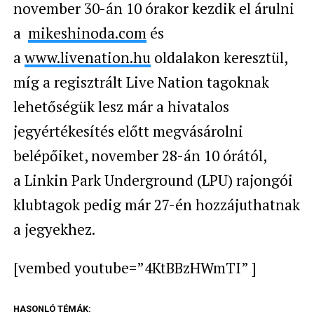
november 30-án 10 órakor kezdik el árulni
a
mikeshinoda.com
és
a
www.livenation.hu
oldalakon keresztül
,
míg a regisztrált Live Nation tagoknak
lehetőségük lesz már a hivatalos
jegyértékesítés előtt megvásárolni
belépőiket, november 28-án 10 órától,
a
Linkin Park Underground (LPU) rajongói
klubtagok pedig már 27-én hozzájuthatnak
a jegyekhez.
[vembed youtube=”4KtBBzHWmTI” ]
HASONLÓ TÉMÁK: