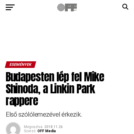
ESEMÉNYEK
Budapesten lép fel Mike
Shinoda, a Linkin Park
rappere
Első szólólemezével érkezik.
Megosztva
2018.11.26
Szerző:
OFF Media