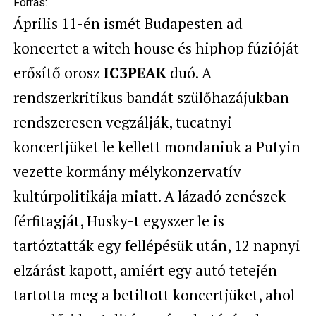
Forrás:
Április 11-én ismét Budapesten ad
koncertet a witch house és hiphop fúzióját
erősítő orosz
IC3PEAK
duó. A
rendszerkritikus bandát szülőhazájukban
rendszeresen vegzálják, tucatnyi
koncertjüket le kellett mondaniuk a Putyin
vezette kormány mélykonzervatív
kultúrpolitikája miatt. A lázadó zenészek
férfitagját, Husky-t egyszer le is
tartóztatták egy fellépésük után, 12 napnyi
elzárást kapott, amiért egy autó tetején
tartotta meg a betiltott koncertjüket, ahol