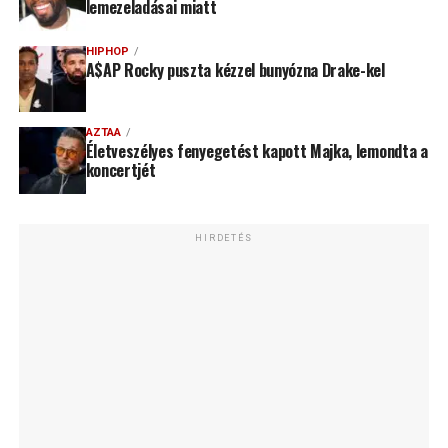
lemezeladásai miatt
HIPHOP
A$AP Rocky puszta kézzel bunyózna Drake-kel
AZTAA
Életveszélyes fenyegetést kapott Majka, lemondta a
koncertjét
HIRDETÉS