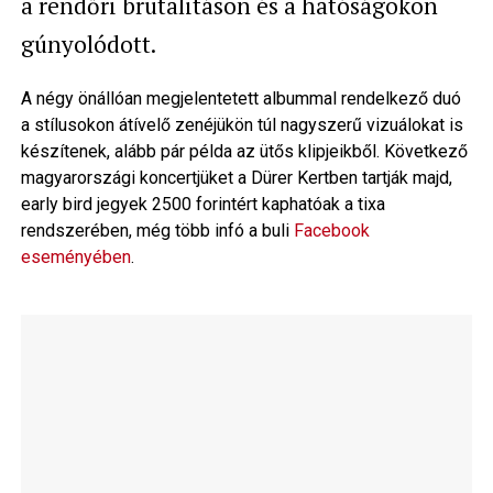
a rendőri brutalitáson és a hatóságokon
gúnyolódott.
A négy önállóan megjelentetett albummal rendelkező duó
a stílusokon átívelő zenéjükön túl nagyszerű vizuálokat is
készítenek, alább pár példa az ütős klipjeikből. Következő
magyarországi koncertjüket a Dürer Kertben tartják majd,
early bird jegyek 2500 forintért kaphatóak a tixa
rendszerében, még több infó a buli
Facebook
eseményében
.