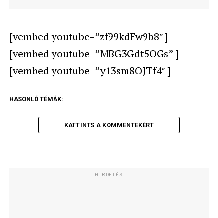
[vembed youtube=”zf99kdFw9b8″ ]
[vembed youtube=”MBG3Gdt5OGs” ]
[vembed youtube=”y13sm8OJTf4″ ]
HASONLÓ TÉMÁK:
KATTINTS A KOMMENTEKÉRT
HIRDETÉS