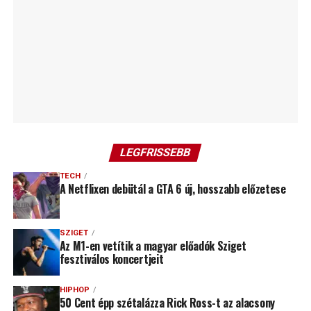
LEGFRISSEBB
TECH
A Netflixen debütál a GTA 6 új, hosszabb előzetese
SZIGET
Az M1-en vetítik a magyar előadók Sziget
fesztiválos koncertjeit
HIPHOP
50 Cent épp szétalázza Rick Ross-t az alacsony