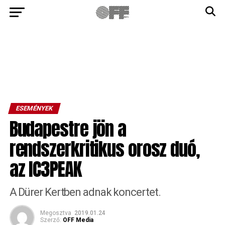
ESEMÉNYEK
Budapestre jön a
rendszerkritikus orosz duó,
az IC3PEAK
A Dürer Kertben adnak koncertet.
Megosztva
2019.01.24
Szerző:
OFF Media