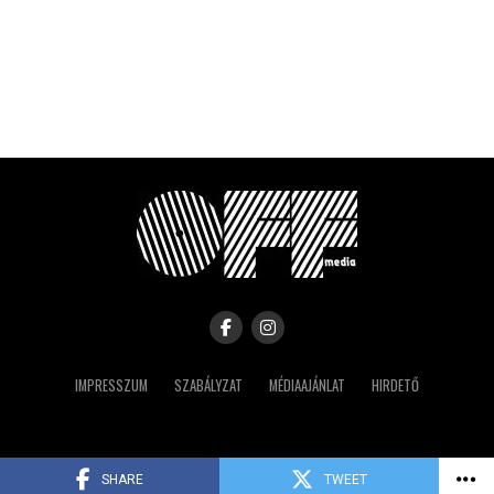
IMPRESSZUM
SZABÁLYZAT
MÉDIAAJÁNLAT
HIRDETŐ
Copyright © 2023 IRK
SHARE
TWEET