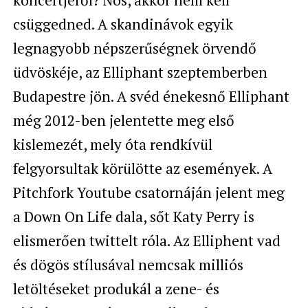
koncertjéről? Nos, akkor nem kell
csüggedned. A skandinávok egyik
legnagyobb népszerűségnek örvendő
üdvöskéje, az Elliphant szeptemberben
Budapestre jön. A svéd énekesnő Elliphant
még 2012-ben jelentette meg első
kislemezét, mely óta rendkívül
felgyorsultak körülötte az események. A
Pitchfork Youtube csatornáján jelent meg
a Down On Life dala, sőt Katy Perry is
elismerően twittelt róla. Az Elliphent vad
és dögös stílusával nemcsak milliós
letöltéseket produkál a zene- és