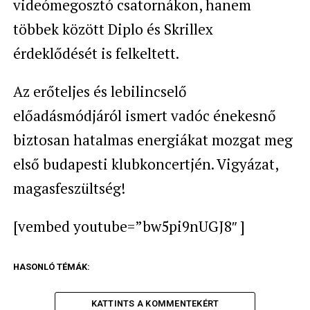
videómegosztó csatornákon, hanem
többek között Diplo és Skrillex
érdeklődését is felkeltett.
Az erőteljes és lebilincselő
előadásmódjáról ismert vadóc énekesnő
biztosan hatalmas energiákat mozgat meg
első budapesti klubkoncertjén. Vigyázat,
magasfeszültség!
[vembed youtube=”bw5pi9nUGJ8″ ]
HASONLÓ TÉMÁK:
KATTINTS A KOMMENTEKÉRT