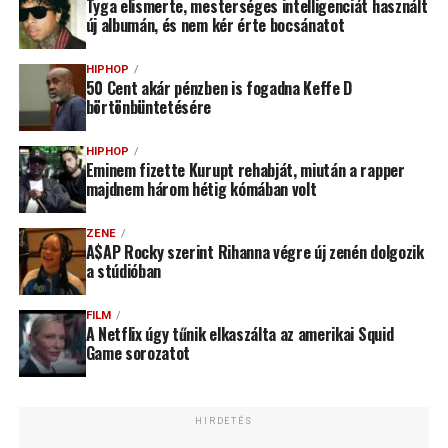
Tyga elismerte, mesterséges intelligenciát használt
új albumán, és nem kér érte bocsánatot
HIPHOP
50 Cent akár pénzben is fogadna Keffe D
börtönbüntetésére
HIPHOP
Eminem fizette Kurupt rehabját, miután a rapper
majdnem három hétig kómában volt
ZENE
A$AP Rocky szerint Rihanna végre új zenén dolgozik
a stúdióban
FILM
A Netflix úgy tűnik elkaszálta az amerikai Squid
Game sorozatot
HIRDETÉS