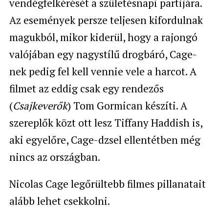
vendégfelkérését a születésnapi partijára.
Az események persze teljesen kifordulnak
magukból, mikor kiderül, hogy a rajongó
valójában egy nagystílű drogbáró, Cage-
nek pedig fel kell vennie vele a harcot. A
filmet az eddig csak egy rendezős
(
Csajkeverők
) Tom Gormican készíti. A
szereplők közt ott lesz Tiffany Haddish is,
aki egyelőre, Cage-dzsel ellentétben még
nincs az országban.
Nicolas Cage legőrültebb filmes pillanatait
alább lehet csekkolni.