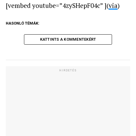
[vembed youtube=”4zySHepF04c” ](
via
)
HASONLÓ TÉMÁK:
KATTINTS A KOMMENTEKÉRT
HIRDETÉS