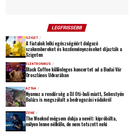
LEGFRISSEBB
SZIGET
A fiatalok lelki egészségéért dolgozó
szakembereket és kezdeményezéseket díjazták a
Szigeten
ELEKTRONIKUS
Black Coffee különleges koncertet ad a Budai Vár
Oroszlános Udvarában
AZTAA
Nyomoz a rendőrség a DJ Oti-buli miatt, Sebestyén
Balázs is megszólalt a bedrogozási vádakról
ZENE
The Weeknd mégsem dobja a nevét: kipróbálta,
milyen lenne nélküle, de nem tetszett neki