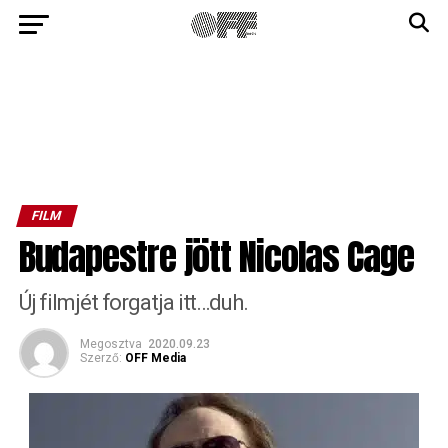
FILM
Budapestre jött Nicolas Cage
Új filmjét forgatja itt…duh.
Megosztva
2020.09.23
Szerző:
OFF Media