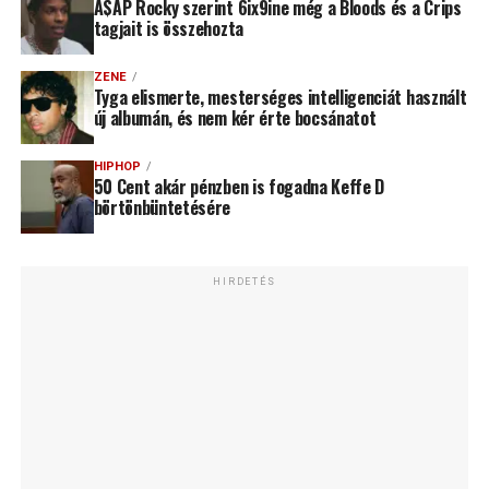
A$AP Rocky szerint 6ix9ine még a Bloods és a Crips
tagjait is összehozta
ZENE
Tyga elismerte, mesterséges intelligenciát használt
új albumán, és nem kér érte bocsánatot
HIPHOP
50 Cent akár pénzben is fogadna Keffe D
börtönbüntetésére
HIRDETÉS