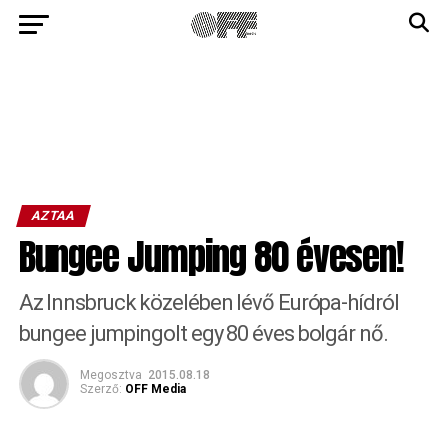
AZTAA
Bungee Jumping 80 évesen!
Az Innsbruck közelében lévő Európa-hídról
bungee jumpingolt egy 80 éves bolgár nő.
Megosztva
2015.08.18
Szerző:
OFF Media