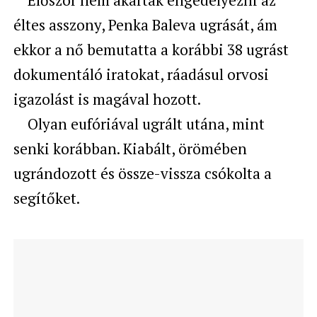
Először nem akarták engedélyezni az
éltes asszony, Penka Baleva ugrását, ám
ekkor a nő bemutatta a korábbi 38 ugrást
dokumentáló iratokat, ráadásul orvosi
igazolást is magával hozott.
Olyan eufóriával ugrált utána, mint
senki korábban. Kiabált, örömében
ugrándozott és össze-vissza csókolta a
segítőket.