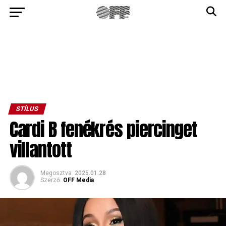
STÍLUS
Cardi B fenékrés piercinget
villantott
Megosztva
2025.01.28
Szerző:
OFF Media