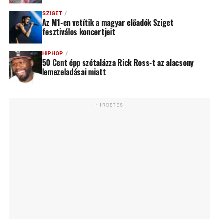
SZIGET
Az M1-en vetítik a magyar előadók Sziget
fesztiválos koncertjeit
HIPHOP
50 Cent épp szétalázza Rick Ross-t az alacsony
lemezeladásai miatt
HIRDETÉS