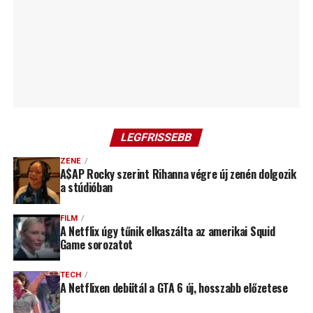
LEGFRISSEBB
ZENE
A$AP Rocky szerint Rihanna végre új zenén dolgozik
a stúdióban
FILM
A Netflix úgy tűnik elkaszálta az amerikai Squid
Game sorozatot
TECH
A Netflixen debütál a GTA 6 új, hosszabb előzetese