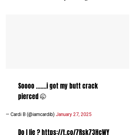
Soooo …….i got my butt crack
pierced 🤭
— Cardi B (@iamcardib)
January 27, 2025
Do I lie ?
https://t.co/7Rsk73HcWY