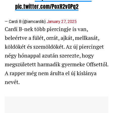
pic.twitter.com/PoxH2v0Pq2
— Cardi B (@iamcardib)
January 27, 2025
Cardi B-nek több piercingje is van,
beleértve a fülét, orrát, ajkát, mellkasát,
köldökét és szemöldökét. Az új piercinget
négy hónappal azután szerezte, hogy
megszületett harmadik gyermeke Offsettől.
A rapper még nem árulta el új kislánya
nevét.