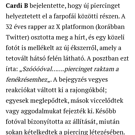
Cardi B
bejelentette, hogy új piercinget
helyeztetett el a farpofái közötti részen. A
32 éves rapper az X platformon (korábban
Twitter) osztotta meg a hírt, és egy közeli
fotót is mellékelt az új ékszerről, amely a
tetovált hátsó felén látható. A posztban ezt
írta: „
Szóóóóval…….piercinget raktam a
fenékrésemhez
„. A bejegyzés vegyes
reakciókat váltott ki a rajongókból;
egyesek meglepődtek, mások viccelődtek
vagy aggodalmukat fejezték ki. Később
fotóval bizonyította az állítását, miután
sokan kételkedtek a piercing létezésében.