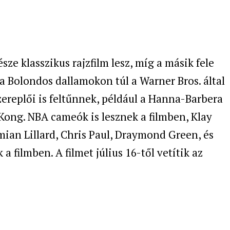
észe klasszikus rajzfilm lesz, míg a másik fele
a Bolondos dallamokon túl a Warner Bros. által
zereplői is feltűnnek, például a Hanna-Barbera
Kong. NBA cameók is lesznek a filmben, Klay
an Lillard, Chris Paul, Draymond Green, és
a filmben. A filmet július 16-től vetítik az