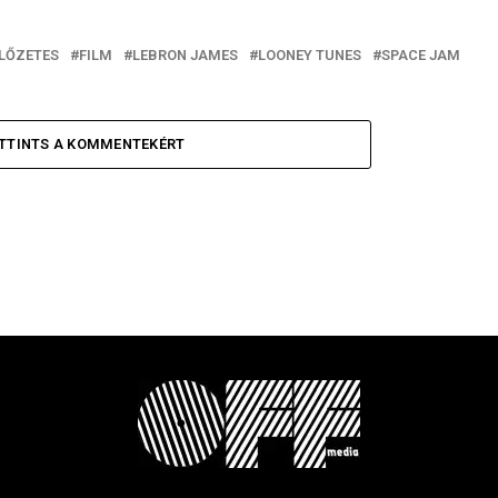
LŐZETES
FILM
LEBRON JAMES
LOONEY TUNES
SPACE JAM
TTINTS A KOMMENTEKÉRT