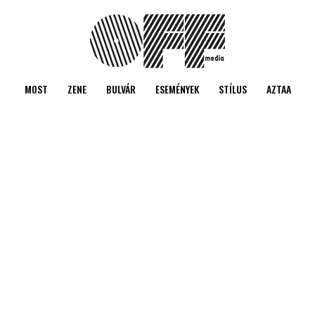
MOST
ZENE
BULVÁR
ESEMÉNYEK
STÍLUS
AZTAA