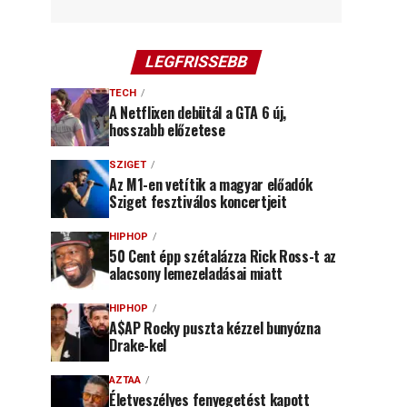
LEGFRISSEBB
TECH
A Netflixen debütál a GTA 6 új,
hosszabb előzetese
SZIGET
Az M1-en vetítik a magyar előadók
Sziget fesztiválos koncertjeit
HIPHOP
50 Cent épp szétalázza Rick Ross-t az
alacsony lemezeladásai miatt
HIPHOP
A$AP Rocky puszta kézzel bunyózna
Drake-kel
AZTAA
Életveszélyes fenyegetést kapott