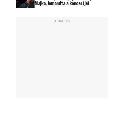
Majka, lemondta a koncertjét
HIRDETÉS