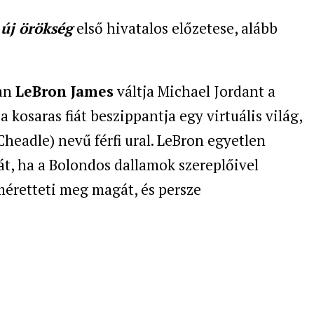
új örökség
első hivatalos előzetese, alább
ban
LeBron James
váltja Michael Jordant a
a kosaras fiát beszippantja egy virtuális világ,
eadle) nevű férfi ural. LeBron egyetlen
iát, ha a Bolondos dallamok szereplőivel
éretteti meg magát, és persze