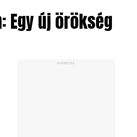
m: Egy új örökség
HIRDETÉS