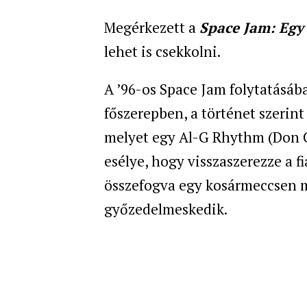
Megérkezett a
Space Jam: Egy 
lehet is csekkolni.
A ’96-os Space Jam folytatásá
főszerepben, a történet szerint 
melyet egy Al-G Rhythm (Don Ch
esélye, hogy visszaszerezze a f
összefogva egy kosármeccsen m
győzedelmeskedik.