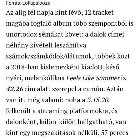
Forrás:
Lollapalooza
Az alig fél napja kint lévő, 12 tracket
magába foglaló album több szempontból is
unortodox sémákat követ: a dalok címei
néhány kivételt leszámítva
számok/számkódok/dátumok, többek közt
a 2018-ban kislemezként kiadott, késő
nyári, melankólikus
Feels Like Summer
is
42.26
cím alatt szerepel a cumón. Aztán
van itt még valami: noha a
3.15.20.
felkerült a streaming platformokra, és
dalonként, külön-külön hallgatható, van
kint egy megszakítások nélküli, 57 perces