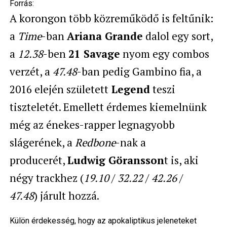
Forrás:
A korongon több közreműködő is feltűnik:
a
Time
-ban
Ariana Grande
dalol egy sort,
a
12.38
-ben
21 Savage
nyom egy combos
verzét, a
47.48
-ban pedig Gambino fia, a
2016 elején született
Legend
teszi
tiszteletét. Emellett érdemes kiemelnünk
még az énekes-rapper legnagyobb
slágerének, a
Redbone
-nak a
producerét,
Ludwig Göransson
t is, aki
négy trackhez (
19.10
/
32.22
/
42.26
/
47.48
) járult hozzá.
Külön érdekesség, hogy az apokaliptikus jeleneteket