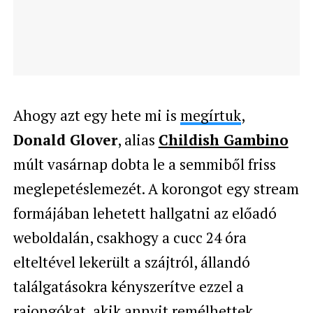
Ahogy azt egy hete mi is
megírtuk
,
Donald Glover
, alias
Childish Gambino
múlt vasárnap dobta le a semmiből friss
meglepetéslemezét. A korongot egy stream
formájában lehetett hallgatni az előadó
weboldalán, csakhogy a cucc 24 óra
elteltével lekerült a szájtról, állandó
találgatásokra kényszerítve ezzel a
rajongókat, akik annyit remélhettek