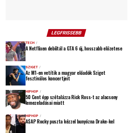
LEGFRISSEBB
TECH
A Netflixen debütál a GTA 6 új, hosszabb előzetese
SZIGET
Az M1-en vetítik a magyar előadók Sziget
fesztiválos koncertjeit
HIPHOP
50 Cent épp szétalázza Rick Ross-t az alacsony
lemezeladásai miatt
HIPHOP
A$AP Rocky puszta kézzel bunyózna Drake-kel