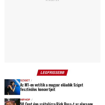
HIRDETÉS
LEGFRISSEBB
SZIGET
Az M1-en vetítik a magyar előadók Sziget
fesztiválos koncertjeit
HIPHOP
50 Cent épp szétalázza Rick Ross-t az alacsony