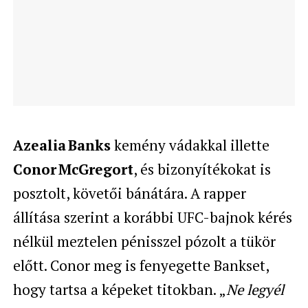
Azealia Banks
kemény vádakkal illette
Conor McGregort
, és bizonyítékokat is
posztolt, követői bánátára. A rapper
állítása szerint a korábbi UFC-bajnok kérés
nélkül meztelen pénisszel pózolt a tükör
előtt. Conor meg is fenyegette Bankset,
hogy tartsa a képeket titokban. „
Ne legyél