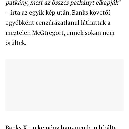
patkány, mert az összes patkányt elkapják
”
– írta az egyik kép után. Banks követői
egyébként cenzúrázatlanul láthattak a
meztelen McGtregort, ennek sokan nem
örültek.
Banks X-en kemény hangnemben bírálta