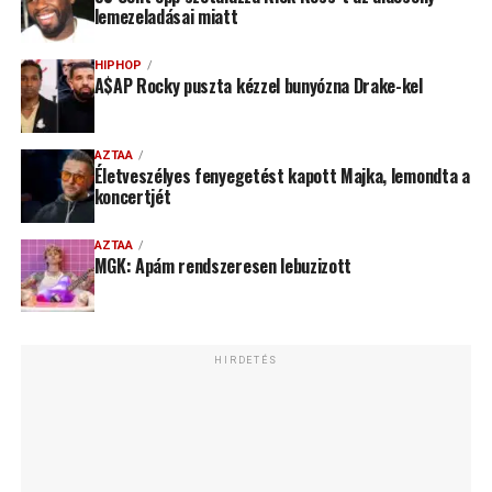
lemezeladásai miatt
HIPHOP
A$AP Rocky puszta kézzel bunyózna Drake-kel
AZTAA
Életveszélyes fenyegetést kapott Majka, lemondta a
koncertjét
AZTAA
MGK: Apám rendszeresen lebuzizott
HIRDETÉS