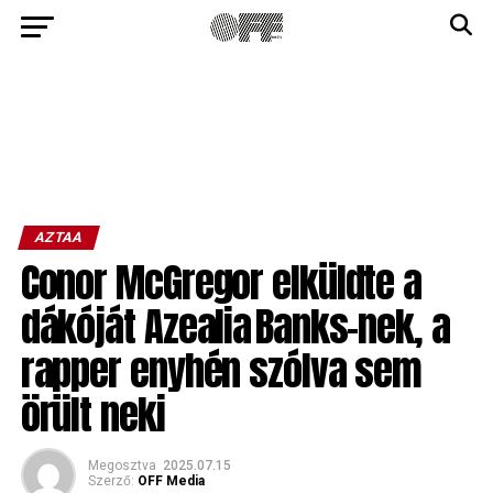
AZTAA
Conor McGregor elküldte a
dákóját Azealia Banks-nek, a
rapper enyhén szólva sem
örült neki
Megosztva
2025.07.15
Szerző:
OFF Media