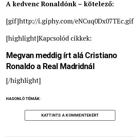
A kedvenc Ronaldónk – kötelező:
[gif]http://i.giphy.com/eNCuq0Dx07TEc.gif[/g
[highlight]Kapcsolód cikkek:
Megvan meddig írt alá Cristiano
Ronaldo a Real Madridnál
[/highlight]
HASONLÓ TÉMÁK:
KATTINTS A KOMMENTEKÉRT