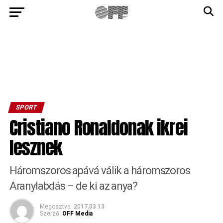
SPORT
Cristiano Ronaldonak ikrei
lesznek
Háromszoros apává válik a háromszoros
Aranylabdás – de ki az anya?
Megosztva
2017.03.13
Szerző:
OFF Media