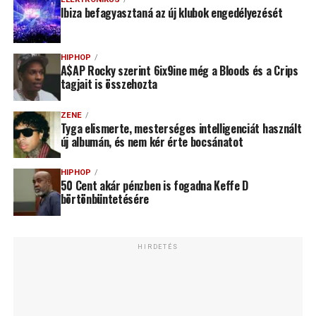
Ibiza befagyasztaná az új klubok engedélyezését
HIPHOP
A$AP Rocky szerint 6ix9ine még a Bloods és a Crips
tagjait is összehozta
ZENE
Tyga elismerte, mesterséges intelligenciát használt
új albumán, és nem kér érte bocsánatot
HIPHOP
50 Cent akár pénzben is fogadna Keffe D
börtönbüntetésére
HIRDETÉS