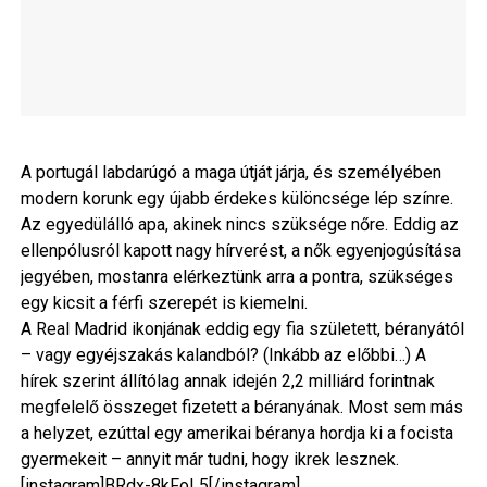
A portugál labdarúgó a maga útját járja, és személyében
modern korunk egy újabb érdekes különcsége lép színre.
Az egyedülálló apa, akinek nincs szüksége nőre. Eddig az
ellenpólusról kapott nagy hírverést, a nők egyenjogúsítása
jegyében, mostanra elérkeztünk arra a pontra, szükséges
egy kicsit a férfi szerepét is kiemelni.
A Real Madrid ikonjának eddig egy fia született, béranyától
– vagy egyéjszakás kalandból? (Inkább az előbbi…) A
hírek szerint állítólag annak idején 2,2 milliárd forintnak
megfelelő összeget fizetett a béranyának. Most sem más
a helyzet, ezúttal egy amerikai béranya hordja ki a focista
gyermekeit – annyit már tudni, hogy ikrek lesznek.
[instagram]BRdx-8kFoL5[/instagram]