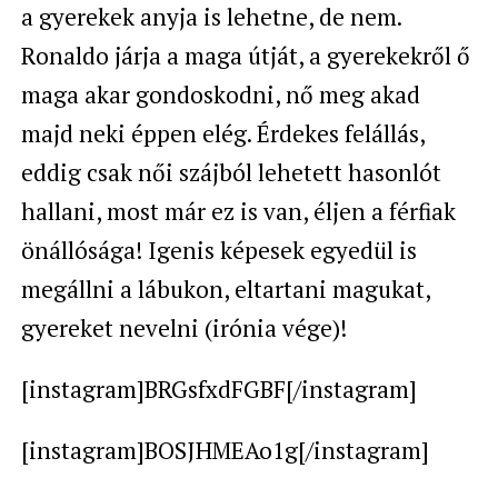
a gyerekek anyja is lehetne, de nem.
Ronaldo járja a maga útját, a gyerekekről ő
maga akar gondoskodni, nő meg akad
majd neki éppen elég. Érdekes felállás,
eddig csak női szájból lehetett hasonlót
hallani, most már ez is van, éljen a férfiak
önállósága! Igenis képesek egyedül is
megállni a lábukon, eltartani magukat,
gyereket nevelni (irónia vége)!
[instagram]BRGsfxdFGBF[/instagram]
[instagram]BOSJHMEAo1g[/instagram]