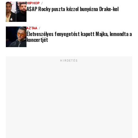
HIPHOP
A$AP Rocky puszta kézzel bunyózna Drake-kel
AZTAA
Életveszélyes fenyegetést kapott Majka, lemondta a
koncertjét
HIRDETÉS