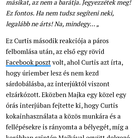
másikat, az nem a barátja. Jegyezzétek meg!
Ez fontos. Ha nem tudsz segíteni neki,
legalább ne árts! Na, mindegy… „
Ez Curtis második reakciója a páros
felbomlása után, az első egy rövid
Facebook poszt
volt, ahol Curtis azt írta,
hogy úriember lesz és nem kezd
sárdobálásba, az interjúktól viszont
elzárkózott. Eközben Majka egy közel egy
órás interjúban fejtette ki, hogy Curtis
kokainhasználata a közös munkára és a
fellépésekre is rányomta a bélyegét, míg a
korábban szintén Majkával együtt dolgozó