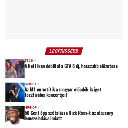
LEGFRISSEBB
TECH
A Netflixen debütál a GTA 6 új, hosszabb előzetese
SZIGET
Az M1-en vetítik a magyar előadók Sziget
fesztiválos koncertjeit
HIPHOP
50 Cent épp szétalázza Rick Ross-t az alacsony
lemezeladásai miatt