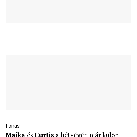
Forrás:
Majka
és
Curtis
a hétvégén már külön