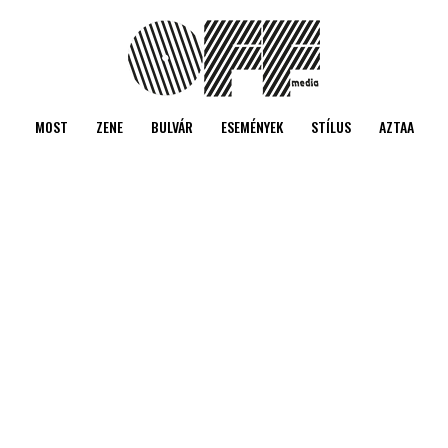
MOST
ZENE
BULVÁR
ESEMÉNYEK
STÍLUS
AZTAA