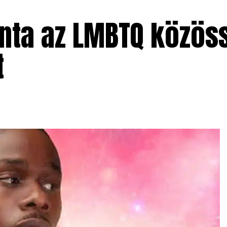
nta az LMBTQ közöss
t