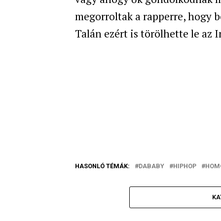
megorroltak a rapperre, hogy be
Talán ezért is törölhette le az 
HASONLÓ TÉMÁK:
DABABY
HIPHOP
HOM
KA