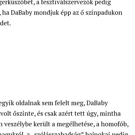
erküszöbét, a fesztiválszervezők pedig
, ha DaBaby mondjuk épp az ő színpadukon
det.
egyik oldalnak sem felelt meg, DaBaby
volt őszinte, és csak azért tett úgy, mintha
en veszélybe került a megélhetése, a homofób,
gukról, a „szólásszabadság” bajnokai pedig