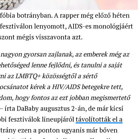
óbia botrányban. A rapper még előző héten
 fesztiválon lenyomott, AIDS-es monológjáért
zont mégis visszavonta azt.
i nagyon gyorsan zajlanak, az emberek még az
hetőséged lenne fejlődni, és tanulni a saját
rni az LMBTQ+ közösségtől a sértő
csánatot kérek a HIV/AIDS betegekre tett,
dom, hogy fontos az ezt jobban megismertető
– írta DaBaby augusztus 2-án, de már kicsi
bi fesztiválok lineupjáról
távolították el a
botrány ezen a ponton ugyanis már bőven