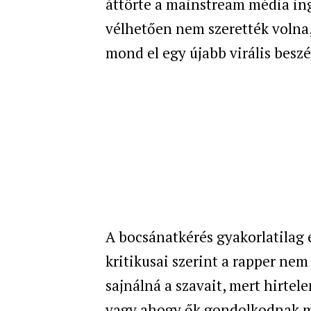
áttörte a mainstream média ing
vélhetően nem szerették volna
mond el egy újabb virális beszé
A bocsánatkérés gyakorlatilag 
kritikusai szerint a rapper nem 
sajnálná a szavait, mert hirtel
vagy ahogy ők gondolkodnak ma