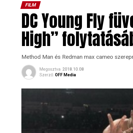
FILM
DC Young Fly füv
High” folytatásá
Method Man és Redman max cameo szerepre 
Megosztva
2018.10.08
Szerző:
OFF Media