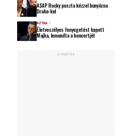
A$AP Rocky puszta kézzel bunyózna
Drake-kel
AZTAA
Életveszélyes fenyegetést kapott
Majka, lemondta a koncertjét
HIRDETÉS