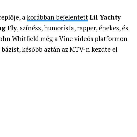
replője, a
korábban bejelentett
Lil Yachty
g Fly
, színész, humorista, rapper, énekes, és
John Whitfield még a Vine videós platformon
bázist, később aztán az MTV-n kezdte el