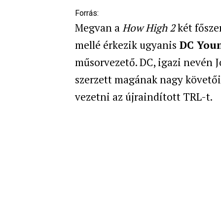
Forrás:
Megvan a
How High 2
két fősze
mellé érkezik ugyanis
DC Youn
műsorvezető. DC, igazi nevén 
szerzett magának nagy követői 
vezetni az újraindított TRL-t.