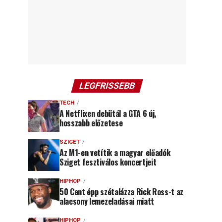
LEGFRISSEBB
TECH
A Netflixen debütál a GTA 6 új,
hosszabb előzetese
SZIGET
Az M1-en vetítik a magyar előadók
Sziget fesztiválos koncertjeit
HIPHOP
50 Cent épp szétalázza Rick Ross-t az
alacsony lemezeladásai miatt
HIPHOP