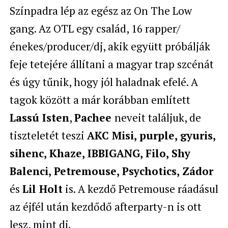
Színpadra lép az egész az On The Low
gang. Az OTL egy család, 16 rapper/
énekes/producer/dj, akik együtt próbálják
feje tetejére állítani a magyar trap szcénát
és úgy tűnik, hogy jól haladnak efelé. A
tagok között a már korábban említett
Lassú Isten
,
Pachee
neveit találjuk, de
tiszteletét teszi
AKC Misi, purple, gyuris,
sihenc, Khaze, IBBIGANG, Filo, Shy
Balenci, Petremouse, Psychotics, Zádor
és
Lil Holt
is. A kezdő Petremouse ráadásul
az éjfél után kezdődő afterparty-n is ott
lesz, mint dj.