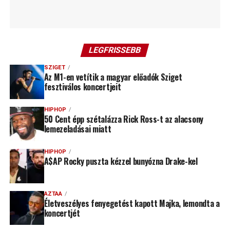
LEGFRISSEBB
SZIGET
Az M1-en vetítik a magyar előadók Sziget
fesztiválos koncertjeit
HIPHOP
50 Cent épp szétalázza Rick Ross-t az alacsony
lemezeladásai miatt
HIPHOP
A$AP Rocky puszta kézzel bunyózna Drake-kel
AZTAA
Életveszélyes fenyegetést kapott Majka, lemondta a
koncertjét