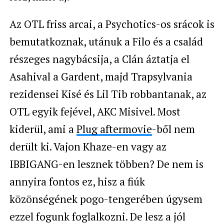
Az OTL friss arcai, a Psychotics-os srácok is
bemutatkoznak, utánuk a
Filo és a család
részeges nagybácsija, a Clán áztatja el
Asahival a Gardent, majd
Trapsylvania
rezidensei Kisé és Lil Tib robbantanak, az
OTL egyik fejével, AKC Misivel.
Most
kiderül, ami a
Plug aftermovie
-ből nem
derült ki. Vajon Khaze-en vagy az
IBBIGANG-en lesznek többen? De nem is
annyira fontos ez, hisz a fiúk
közönségének pogo-tengerében úgysem
ezzel fogunk foglalkozni. De lesz a jól