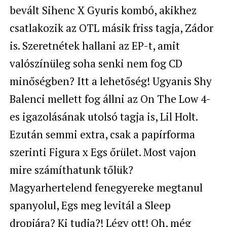
bevált Sihenc X Gyuris kombó, akikhez
csatlakozik az OTL másik friss tagja, Zádor
is. Szeretnétek hallani az EP-t, amit
valószínüleg soha senki nem fog CD
minőségben? Itt a lehetőség! Ugyanis Shy
Balenci mellett fog állni az On The Low 4-
es igazolásának utolsó tagja is, Lil Holt.
Ezután semmi extra, csak a papírforma
szerinti Figura x Egs őrület. Most vajon
mire számíthatunk tőlük?
Magyarhertelend fenegyereke megtanul
spanyolul, Egs meg levitál a Sleep
dropjára? Ki tudja?! Légy ott! Oh, még