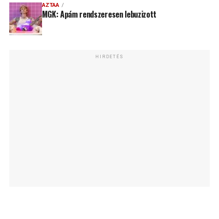
AZTAA
MGK: Apám rendszeresen lebuzizott
HIRDETÉS