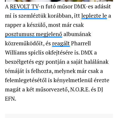
A
REVOLT TV
-n futó műsor DMX-es adását
mi is szemléztük korábban, itt
leplezte le
a
rapper a készülő, most már csak
posztumusz megjelenő
albumának
közreműködőit, és
reagált
Pharrell
Williams spiclis okfejtésére is. DMX a
beszélgetés egy pontján a saját halálának
témáját is felhozta, melynek már csak a
felemlegetésétől is kényelmetlenül érezte
magát a két műsorvezető, N.O.R.E. és DJ
EFN.