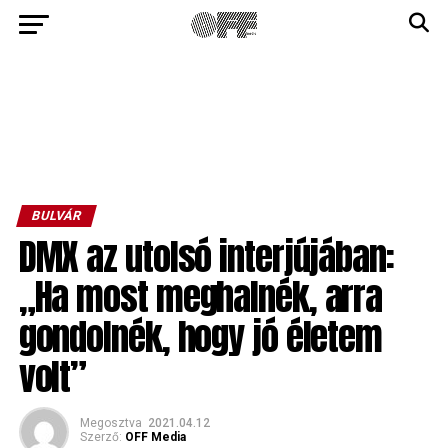
BULVÁR
DMX az utolsó interjújában:
„Ha most meghalnék, arra
gondolnék, hogy jó életem
volt”
Megosztva
2021.04.12
Szerző:
OFF Media