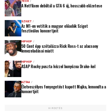
TECH
A Netflixen debütál a GTA 6 új, hosszabb előzetese
SZIGET
Az M1-en vetítik a magyar előadók Sziget
fesztiválos koncertjeit
HIPHOP
50 Cent épp szétalázza Rick Ross-t az alacsony
lemezeladásai miatt
HIPHOP
A$AP Rocky puszta kézzel bunyózna Drake-kel
AZTAA
Életveszélyes fenyegetést kapott Majka, lemondta a
koncertjét
HIRDETÉS