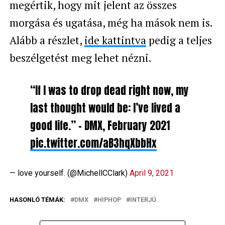
megértik, hogy mit jelent az összes
morgása és ugatása, még ha mások nem is.
Alább a részlet,
ide kattintva
pedig a teljes
beszélgetést meg lehet nézni.
“If I was to drop dead right now, my
last thought would be: I’ve lived a
good life.” – DMX, February 2021
pic.twitter.com/aB3hqXbbHx
— love yourself. (@MichellCClark)
April 9, 2021
HASONLÓ TÉMÁK:
DMX
HIPHOP
INTERJÚ