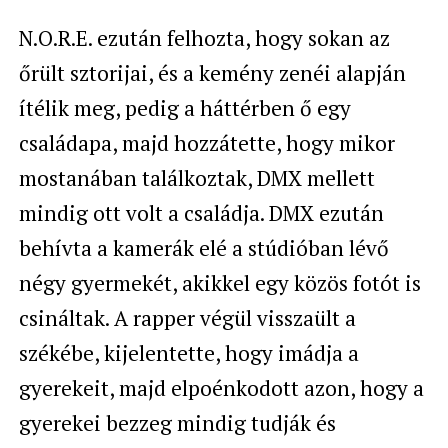
N.O.R.E. ezután felhozta, hogy sokan az
őrült sztorijai, és a kemény zenéi alapján
ítélik meg, pedig a háttérben ő egy
családapa, majd hozzátette, hogy mikor
mostanában találkoztak, DMX mellett
mindig ott volt a családja. DMX ezután
behívta a kamerák elé a stúdióban lévő
négy gyermekét, akikkel egy közös fotót is
csináltak. A rapper végül visszaült a
székébe, kijelentette, hogy imádja a
gyerekeit, majd elpoénkodott azon, hogy a
gyerekei bezzeg mindig tudják és