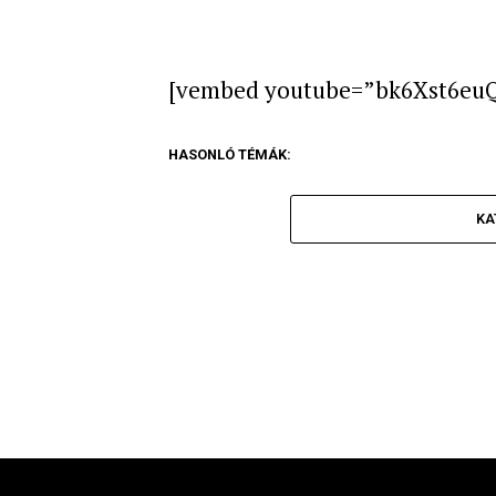
[vembed youtube=”bk6Xst6euQ
HASONLÓ TÉMÁK:
KA