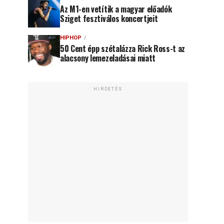
Az M1-en vetítik a magyar előadók
Sziget fesztiválos koncertjeit
HIPHOP
50 Cent épp szétalázza Rick Ross-t az
alacsony lemezeladásai miatt
HIRDETÉS