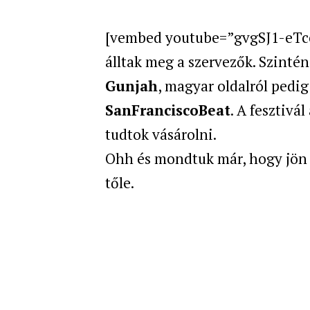
[vembed youtube=”gvgSJ1-eTcc” 
álltak meg a szervezők. Szint
Gunjah
, magyar oldalról pedig
SanFranciscoBeat
. A fesztivá
tudtok vásárolni.
Ohh és mondtuk már, hogy jön 
tőle.