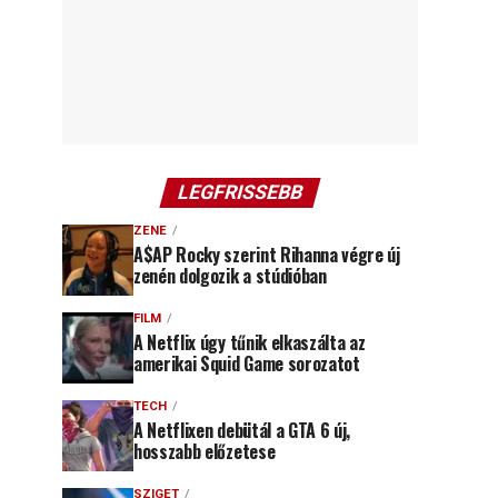
LEGFRISSEBB
ZENE
A$AP Rocky szerint Rihanna végre új
zenén dolgozik a stúdióban
FILM
A Netflix úgy tűnik elkaszálta az
amerikai Squid Game sorozatot
TECH
A Netflixen debütál a GTA 6 új,
hosszabb előzetese
SZIGET