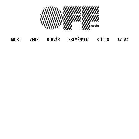
MOST
ZENE
BULVÁR
ESEMÉNYEK
STÍLUS
AZTAA