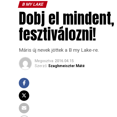
B MY LAKE
Dobj el mindent,
fesztiválozni!
Máris új nevek jöttek a B my Lake-re.
Megosztva
2016.04.15
Szerző:
Szaghmeiszter Máté