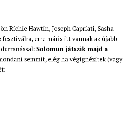
jön Richie Hawtin, Joseph Capriati, Sasha
e
fesztiválra, erre máris itt vannak az újabb
 durranással:
Solomun
játszik majd a
mondani semmit, elég ha végignézitek (vagy
ét: