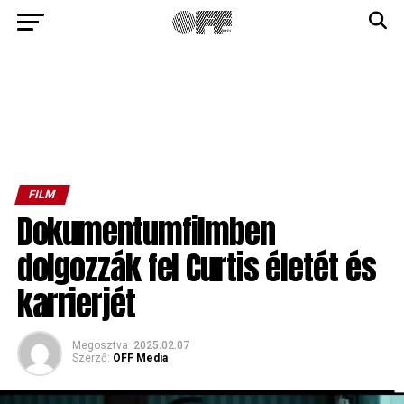
FILM
Dokumentumfilmben
dolgozzák fel Curtis életét és
karrierjét
Megosztva
2025.02.07
Szerző:
OFF Media