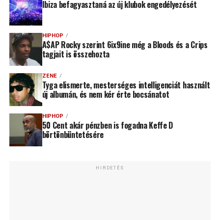
Ibiza befagyasztaná az új klubok engedélyezését
HIPHOP
A$AP Rocky szerint 6ix9ine még a Bloods és a Crips
tagjait is összehozta
ZENE
Tyga elismerte, mesterséges intelligenciát használt
új albumán, és nem kér érte bocsánatot
HIPHOP
50 Cent akár pénzben is fogadna Keffe D
börtönbüntetésére
HIRDETÉS