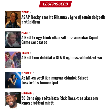
LEGFRISSEBB
ZENE
A$AP Rocky szerint Rihanna végre új zenén dolgozik
a stúdióban
FILM
A Netflix úgy tűnik elkaszálta az amerikai Squid
Game sorozatot
TECH
A Netflixen debütál a GTA 6 új, hosszabb előzetese
SZIGET
Az M1-en vetítik a magyar előadók Sziget
fesztiválos koncertjeit
HIPHOP
50 Cent épp szétalázza Rick Ross-t az alacsony
lemezeladásai miatt