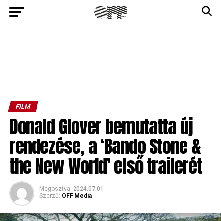
FILM
Donald Glover bemutatta új
rendezése, a ‘Bando Stone &
the New World’ első trailerét
Megosztva
2024.07.01
Szerző:
OFF Media