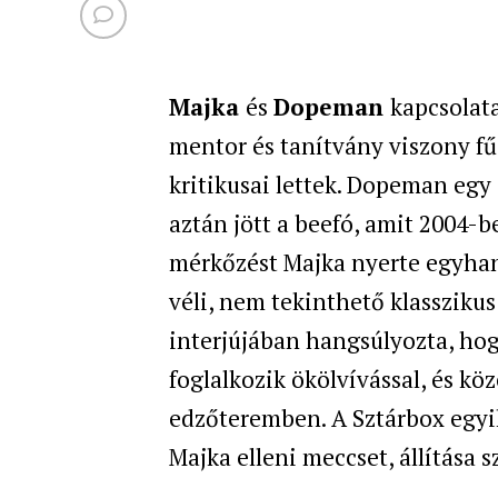
Majka
és
Dopeman
kapcsolata
mentor és tanítvány viszony f
kritikusai lettek. Dopeman egy 
aztán jött a beefó, amit 2004-b
mérkőzést Majka nyerte egyha
véli, nem tekinthető klassziku
interjújában hangsúlyozta, hog
foglalkozik ökölvívással, és k
edzőteremben. A Sztárbox egyi
Majka elleni meccset, állítása s