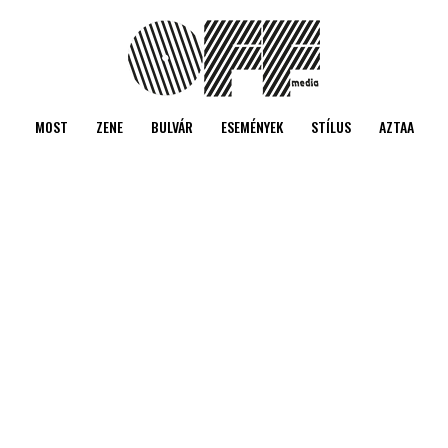
MOST
ZENE
BULVÁR
ESEMÉNYEK
STÍLUS
AZTAA