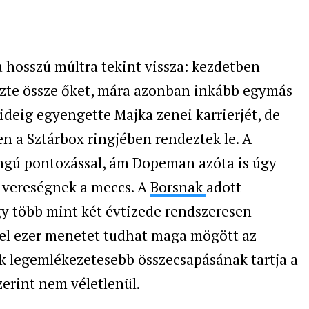
 hosszú múltra tekint vissza: kezdetben
űzte össze őket, mára azonban inkább egymás
ideig egyengette Majka zenei karrierjét, de
en a Sztárbox ringjében rendeztek le. A
ngú pontozással, ám Dopeman azóta is úgy
s vereségnek a meccs. A
Borsnak
adott
y több mint két évtizede rendszeresen
özel ezer menetet tudhat maga mögött az
k legemlékezetesebb összecsapásának tartja a
zerint nem véletlenül.