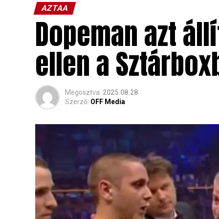
AZTAA
Dopeman azt állí
ellen a Sztárbox
Megosztva
2025.08.28
Szerző:
OFF Media