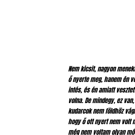
Nem kicsit, nagyon menekü
ő nyerte meg, hanem én ve
intés, és én amiatt veszte
volna. De mindegy, ez van
kudarcok nem földhöz vág
hogy ő ott nyert nem volt n
még nem voltam olyan mó