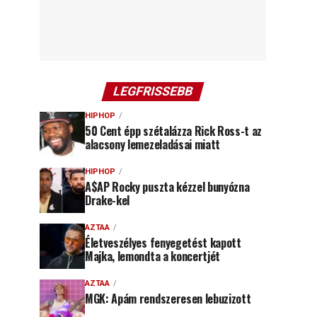
LEGFRISSEBB
HIPHOP
50 Cent épp szétalázza Rick Ross-t az
alacsony lemezeladásai miatt
HIPHOP
A$AP Rocky puszta kézzel bunyózna
Drake-kel
AZTAA
Életveszélyes fenyegetést kapott
Majka, lemondta a koncertjét
AZTAA
MGK: Apám rendszeresen lebuzizott