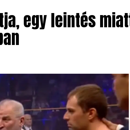
tja, egy leintés mia
ban