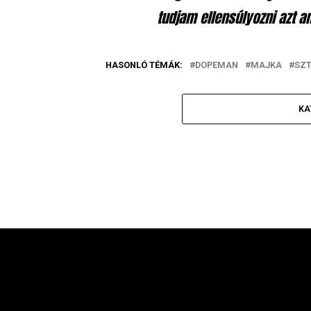
tudjam ellensúlyozni azt am
HASONLÓ TÉMÁK:
DOPEMAN
MAJKA
SZ
KA