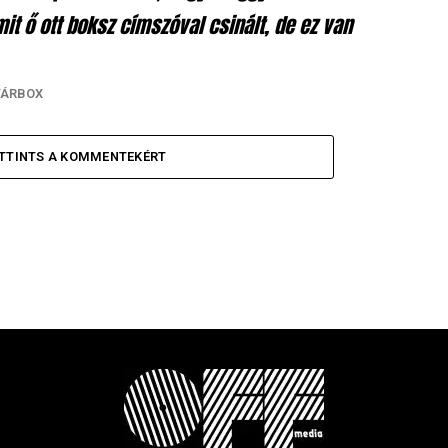
it ő ott boksz címszóval csinált, de ez van
TÁRBOX
TTINTS A KOMMENTEKÉRT