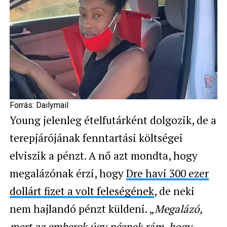
Forrás: Dailymail
Young jelenleg ételfutárként dolgozik, de a
terepjárójának fenntartási költségei
elviszik a pénzt. A nő azt mondta, hogy
megalázónak érzi, hogy
Dre havi 300 ezer
dollárt fizet a volt feleségének
, de neki
nem hajlandó pénzt küldeni. „
Megalázó,
mert az emberek úgy néznek rám, hogy