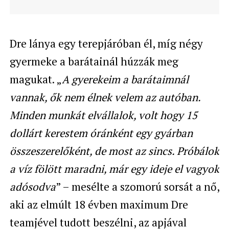
Dre lánya egy terepjáróban él, míg négy
gyermeke a barátainál húzzák meg
magukat. „
A gyerekeim a barátaimnál
vannak, ők nem élnek velem az autóban.
Minden munkát elvállalok, volt hogy 15
dollárt kerestem óránként egy gyárban
összeszerelőként, de most az sincs. Próbálok
a víz fölött maradni, már egy ideje el vagyok
adósodva
” – mesélte a szomorú sorsát a nő,
aki az elmúlt 18 évben maximum Dre
teamjével tudott beszélni, az apjával