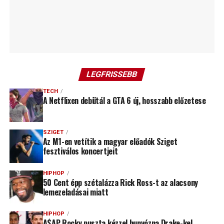
LEGFRISSEBB
TECH
A Netflixen debütál a GTA 6 új, hosszabb előzetese
SZIGET
Az M1-en vetítik a magyar előadók Sziget
fesztiválos koncertjeit
HIPHOP
50 Cent épp szétalázza Rick Ross-t az alacsony
lemezeladásai miatt
HIPHOP
A$AP Rocky puszta kézzel bunyózna Drake-kel