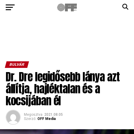
BULVÁR
Dr. Dre legidősebb lánya azt
állítja, hajléktalan és a
kocsijában él
Megosztva
2021.08.05
Szerző:
OFF Media