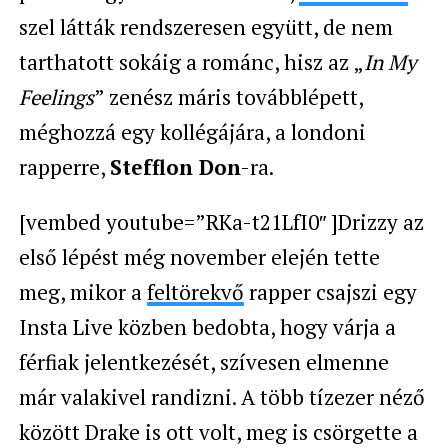
szel látták rendszeresen együtt, de nem
tarthatott sokáig a románc, hisz az „
In My
Feelings
” zenész máris továbblépett,
méghozzá egy kollégájára, a londoni
rapperre,
Stefflon Don
-ra.
[vembed youtube=”RKa-t21LfI0″ ]Drizzy az
első lépést még november elején tette
meg, mikor a
feltörekvő
rapper csajszi egy
Insta Live közben bedobta, hogy várja a
férfiak jelentkezését, szívesen elmenne
már valakivel randizni. A több tízezer néző
között Drake is ott volt, meg is csörgette a