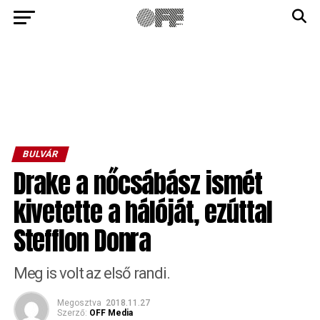
BULVÁR
Drake a nőcsábász ismét
kivetette a hálóját, ezúttal
Stefflon Donra
Meg is volt az első randi.
Megosztva
2018.11.27
Szerző:
OFF Media