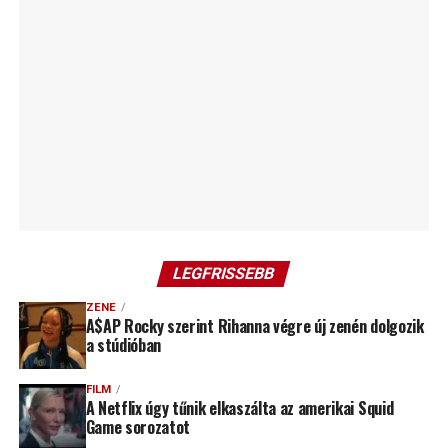
LEGFRISSEBB
ZENE
A$AP Rocky szerint Rihanna végre új zenén dolgozik
a stúdióban
FILM
A Netflix úgy tűnik elkaszálta az amerikai Squid
Game sorozatot