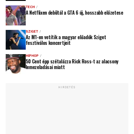
TECH
A Netflixen debütál a GTA 6 új, hosszabb előzetese
SZIGET
Az M1-en vetítik a magyar előadók Sziget
fesztiválos koncertjeit
HIPHOP
50 Cent épp szétalázza Rick Ross-t az alacsony
lemezeladásai miatt
HIRDETÉS