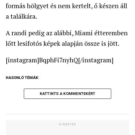
formás hölgyet és nem kertelt, ő készen áll
a találkára.
A randi pedig az alábbi, Miami étteremben
lőtt lesifotós képek alapján össze is jött.
[instagram]BqphFi7nyhQ[/instagram]
HASONLÓ TÉMÁK:
KATTINTS A KOMMENTEKÉRT
HIRDETÉS