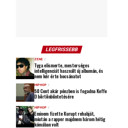
LEGFRISSEBB
ZENE
Tyga elismerte, mesterséges
intelligenciát használt új albumán, és
nem kér érte bocsánatot
HIPHOP
50 Cent akár pénzben is fogadna Keffe
D börtönbüntetésére
HIPHOP
Eminem fizette Kurupt rehabját,
miután a rapper majdnem három hétig
kómában volt