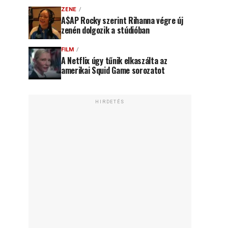
ZENE
A$AP Rocky szerint Rihanna végre új
zenén dolgozik a stúdióban
FILM
A Netflix úgy tűnik elkaszálta az
amerikai Squid Game sorozatot
HIRDETÉS