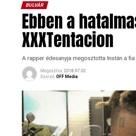
BULVÁR
Ebben a hatalm
XXXTentacion
A rapper édesanyja megosztotta Instán a fia
Megosztva
2018.07.02
Szerző:
OFF Media