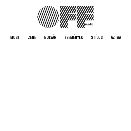
MOST
ZENE
BULVÁR
ESEMÉNYEK
STÍLUS
AZTAA