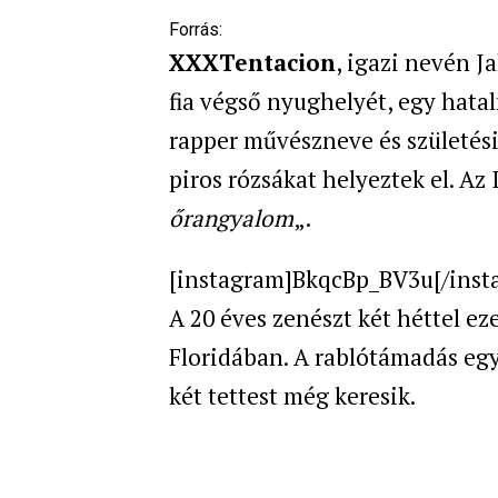
Forrás:
XXXTentacion
, igazi nevén 
fia végső nyughelyét, egy hat
rapper művészneve és születési 
piros rózsákat helyeztek el. Az 
őrangyalom
„.
[instagram]BkqcBp_BV3u[/inst
A 20 éves zenészt két héttel ez
Floridában. A rablótámadás egy
két tettest még keresik.