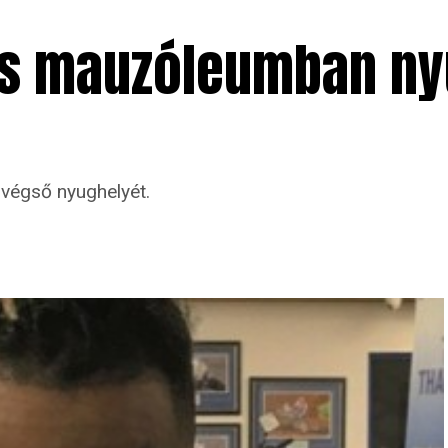
as mauzóleumban ny
 végső nyughelyét.