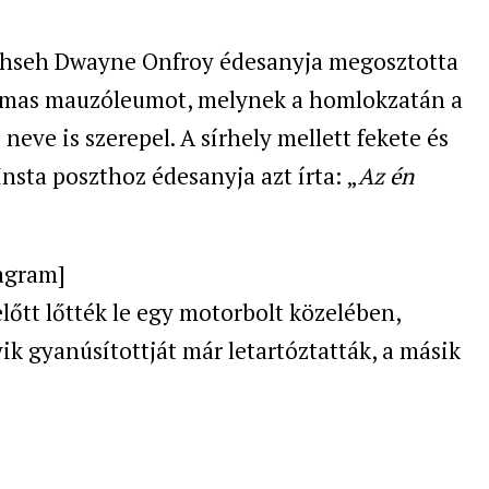
Jahseh Dwayne Onfroy édesanyja megosztotta
almas mauzóleumot, melynek a homlokzatán a
neve is szerepel. A sírhely mellett fekete és
Insta poszthoz édesanyja azt írta: „
Az én
agram]
előtt lőtték le egy motorbolt közelében,
ik gyanúsítottját már letartóztatták, a másik