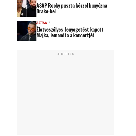
A$AP Rocky puszta kézzel bunyózna
Drake-kel
AZTAA
Életveszélyes fenyegetést kapott
Majka, lemondta a koncertjét
HIRDETÉS