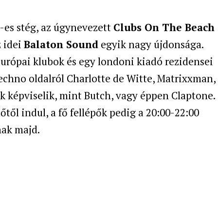
-es stég, az úgynevezett
Clubs On The Beach
z idei
Balaton Sound
egyik nagy újdonsága.
európai klubok és egy londoni kiadó rezidensei
techno oldalról Charlotte de Witte, Matrixxman,
k képviselik, mint Butch, vagy éppen Claptone.
től indul, a fő fellépők pedig a 20:00-22:00
nak majd
.