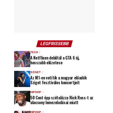
LEGFRISSEBB
TECH
A Netflixen debütál a GTA 6 új,
hosszabb előzetese
SZIGET
Az M1-en vetítik a magyar előadók
Sziget fesztiválos koncertjeit
HIPHOP
50 Cent épp szétalázza Rick Ross-t az
alacsony lemezeladásai miatt
HIPHOP