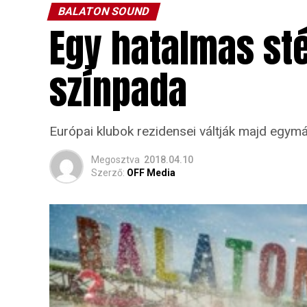
BALATON SOUND
Egy hatalmas sté
színpada
Európai klubok rezidensei váltják majd egymás
Megosztva
2018.04.10
Szerző:
OFF Media