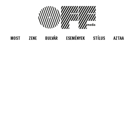
MOST
ZENE
BULVÁR
ESEMÉNYEK
STÍLUS
AZTAA