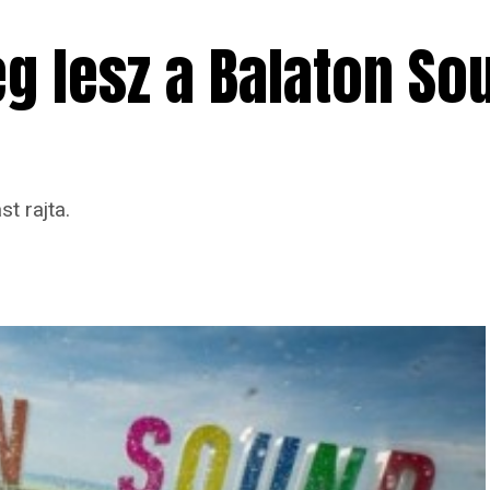
g lesz a Balaton So
t rajta.