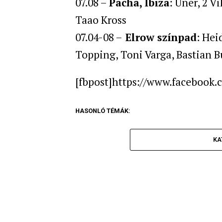
07.08 –
Pacha, Ibiza
: Uner, 2 
Taao Kross
07.04-08 –
Elrow színpad
: Hei
Topping, Toni Varga, Bastian B
[fbpost]https://www.facebook
HASONLÓ TÉMÁK:
KA