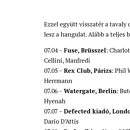
Ezzel együtt visszatér a tavaly 
lesz a hangulat. Alább a teljes 
07.04 –
Fuse, Brüsszel
: Charlo
Cellini, Manfredi
07.05 –
Rex Club, Párizs
: Phil
Herrmann
07.06 –
Watergate, Berlin
: But
Hyenah
07.07 –
Defected kiadó, Lond
Dario D’Attis