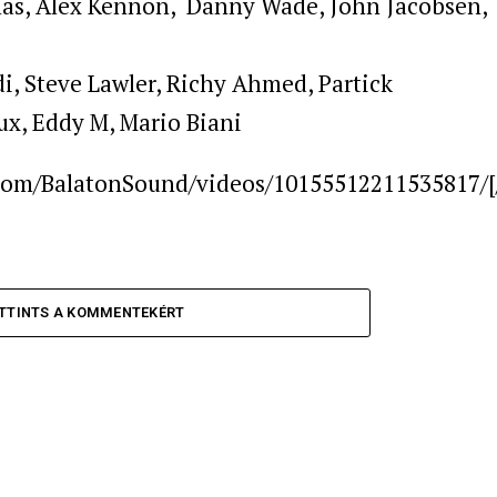
Vilas, Alex Kennon, Danny Wade, John Jacobsen,
di, Steve Lawler, Richy Ahmed, Partick
ux, Eddy M, Mario Biani
.com/BalatonSound/videos/10155512211535817/[
TTINTS A KOMMENTEKÉRT