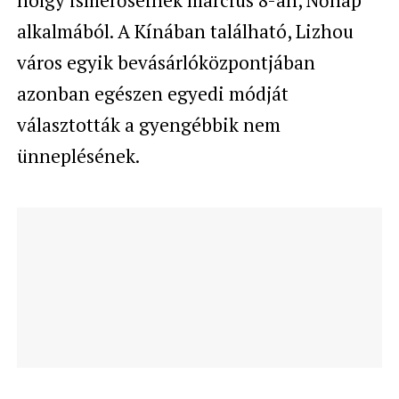
hölgy ismerőseinek március 8-án, Nőnap
alkalmából. A Kínában található, Lizhou
város egyik bevásárlóközpontjában
azonban egészen egyedi módját
választották a gyengébbik nem
ünneplésének.