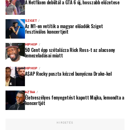
A Netflixen debütál a GTA 6 új, hosszabb előzetese
SZIGET
Az M1-en vetítik a magyar előadók Sziget
fesztiválos koncertjeit
HIPHOP
50 Cent épp szétalázza Rick Ross-t az alacsony
lemezeladásai miatt
HIPHOP
A$AP Rocky puszta kézzel bunyózna Drake-kel
AZTAA
Életveszélyes fenyegetést kapott Majka, lemondta a
koncertjét
HIRDETÉS