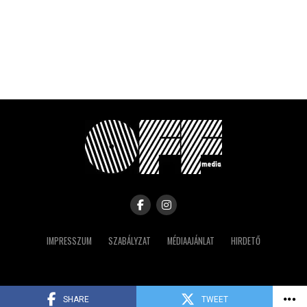
IMPRESSZUM
SZABÁLYZAT
MÉDIAAJÁNLAT
HIRDETŐ
Copyright © 2023 IRK
SHARE
TWEET