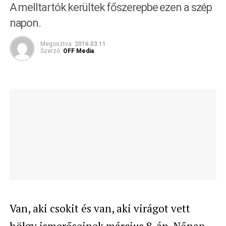
A melltartók kerültek főszerepbe ezen a szép
napon.
Megosztva
2016.03.11
Szerző:
OFF Media
Van, aki csokit és van, aki virágot vett