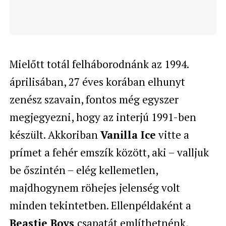
Mielőtt totál felháborodnánk az 1994.
áprilisában, 27 éves korában elhunyt
zenész szavain, fontos még egyszer
megjegyezni, hogy az interjú 1991-ben
készült. Akkoriban
Vanilla Ice
vitte a
prímet a fehér emszík között, aki – valljuk
be őszintén – elég kellemetlen,
majdhogynem röhejes jelenség volt
minden tekintetben. Ellenpéldaként a
Beastie Boys
csapatát említhetnénk,