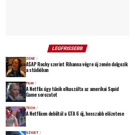
LEGFRISSEBB
ZENE
A$AP Rocky szerint Rihanna végre új zenén dolgozik
a stúdióban
FILM
A Netflix úgy tűnik elkaszálta az amerikai Squid
Game sorozatot
TECH
A Netflixen debütál a GTA 6 új, hosszabb előzetese
SZIGET