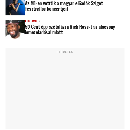
Az M1-en vetítik a magyar előadók Sziget
fesztiválos koncertjeit
HIPHOP
50 Cent épp szétalázza Rick Ross-t az alacsony
lemezeladásai miatt
HIRDETÉS