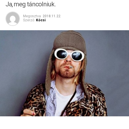
Ja, meg táncolniuk.
Megosztva
2018.11.22
Szerző:
Kócsi