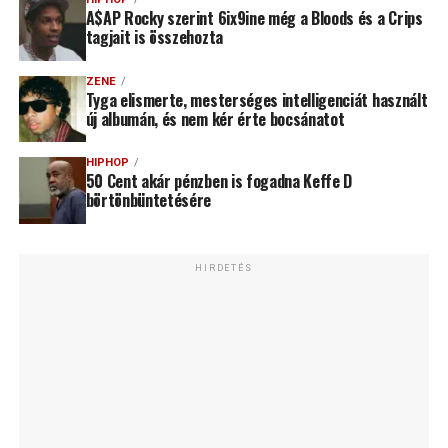
A$AP Rocky szerint 6ix9ine még a Bloods és a Crips
tagjait is összehozta
ZENE
Tyga elismerte, mesterséges intelligenciát használt
új albumán, és nem kér érte bocsánatot
HIPHOP
50 Cent akár pénzben is fogadna Keffe D
börtönbüntetésére
HIRDETÉS