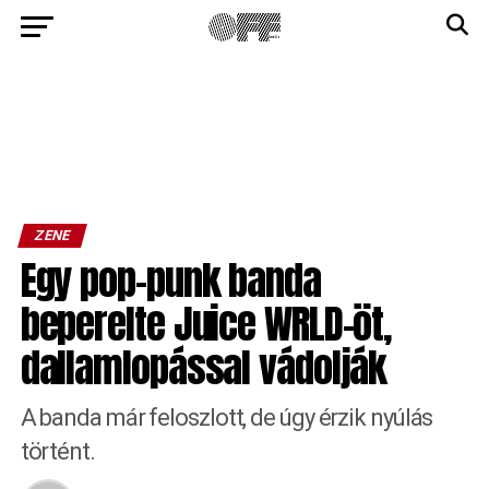
ZENE
Egy pop-punk banda
beperelte Juice WRLD-öt,
dallamlopással vádolják
A banda már feloszlott, de úgy érzik nyúlás
történt.