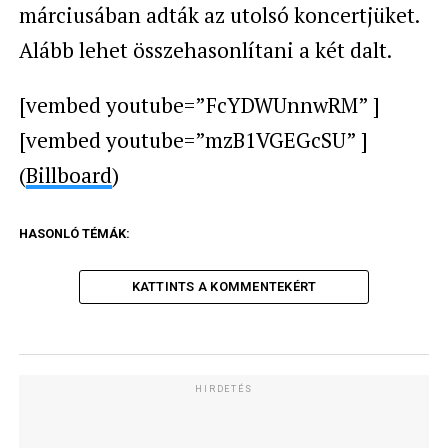
márciusában adták az utolsó koncertjüket.
Alább lehet összehasonlítani a két dalt.
[vembed youtube=”FcYDWUnnwRM” ]
[vembed youtube=”mzB1VGEGcSU” ]
(
Billboard
)
HASONLÓ TÉMÁK:
KATTINTS A KOMMENTEKÉRT
HIRDETÉS