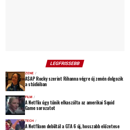
LEGFRISSEBB
ZENE
A$AP Rocky szerint Rihanna végre új zenén dolgozik
a stúdióban
FILM
A Netflix úgy tűnik elkaszálta az amerikai Squid
Game sorozatot
TECH
A Netflixen debütál a GTA 6 új, hosszabb előzetese