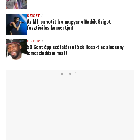
SZIGET
Az M1-en vetítik a magyar előadók Sziget
fesztiválos koncertjeit
HIPHOP
50 Cent épp szétalázza Rick Ross-t az alacsony
lemezeladásai miatt
HIRDETÉS