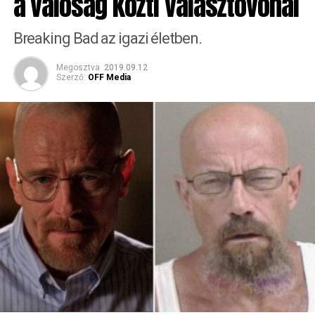
a valóság közti választóvonal
Breaking Bad az igazi életben.
Megosztva
2019.09.12
Szerző:
OFF Media