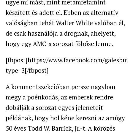
ugye mi mást, mint
metamfetamint
készített és adott el. Ebben az alternatív
valóságban tehát Walter White valóban él,
de csak használója a drognak, ahelyett,
hogy egy AMC-s sorozat főhőse lenne.
[fbpost]https://www.facebook.com/galesbur
type=3[/fbpost]
A kommentszekcióban persze nagyban
megy a poénkodás, az emberek rendre
dobálják a sorozat egyes jeleneteit
példának, hogy hol kéne keresni az amúgy
50 éves T
odd W. Barrick, Jr.-t. A körözés