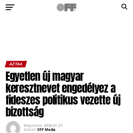
AZTAA
Egyetlen új magyar
keresztnevet engedélyez a
fideszes politikus vezette új
bizottság
Megosztva
2026.01.27
Szerző:
OFF Media