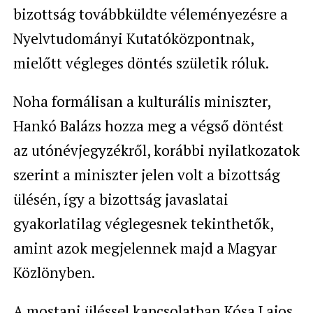
bizottság továbbküldte véleményezésre a
Nyelvtudományi Kutatóközpontnak,
mielőtt végleges döntés születik róluk.
Noha formálisan a kulturális miniszter,
Hankó Balázs hozza meg a végső döntést
az utónévjegyzékről, korábbi nyilatkozatok
szerint a miniszter jelen volt a bizottság
ülésén, így a bizottság javaslatai
gyakorlatilag véglegesnek tekinthetők,
amint azok megjelennek majd a Magyar
Közlönyben.
A mostani üléssel kapcsolatban Kósa Lajos