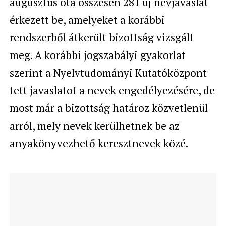
augusztus óta összesen 281 új névjavaslat
érkezett be, amelyeket a korábbi
rendszerből átkerült bizottság vizsgált
meg. A korábbi jogszabályi gyakorlat
szerint a Nyelvtudományi Kutatóközpont
tett javaslatot a nevek engedélyezésére, de
most már a bizottság határoz közvetlenül
arról, mely nevek kerülhetnek be az
anyakönyvezhető keresztnevek közé.