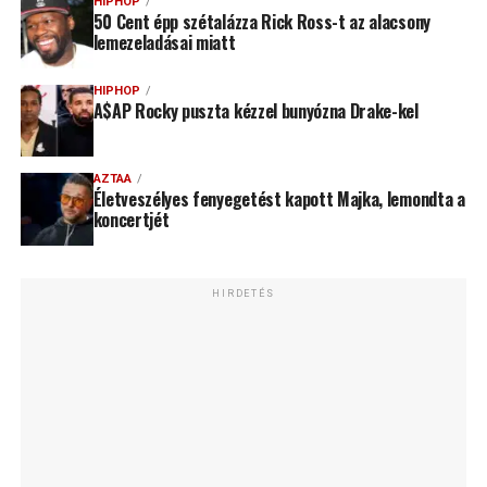
HIPHOP
50 Cent épp szétalázza Rick Ross-t az alacsony
lemezeladásai miatt
HIPHOP
A$AP Rocky puszta kézzel bunyózna Drake-kel
AZTAA
Életveszélyes fenyegetést kapott Majka, lemondta a
koncertjét
HIRDETÉS