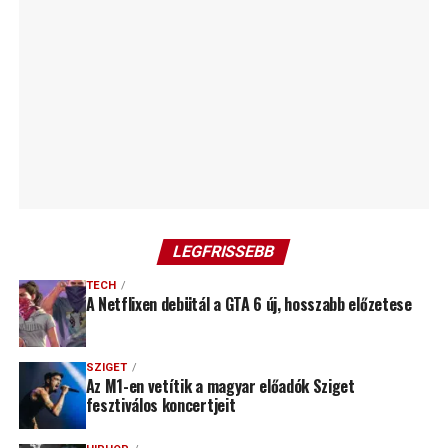
LEGFRISSEBB
TECH
A Netflixen debütál a GTA 6 új, hosszabb előzetese
SZIGET
Az M1-en vetítik a magyar előadók Sziget
fesztiválos koncertjeit