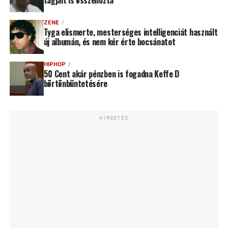
ZENE
Tyga elismerte, mesterséges intelligenciát használt
új albumán, és nem kér érte bocsánatot
HIPHOP
50 Cent akár pénzben is fogadna Keffe D
börtönbüntetésére
HIRDETÉS