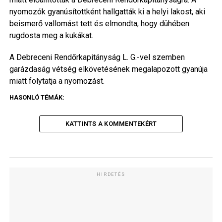
nyomozók gyanúsítottként hallgatták ki a helyi lakost, aki
beismerő vallomást tett és elmondta, hogy dühében
rugdosta meg a kukákat.
A Debreceni Rendőrkapitányság L. G.-vel szemben
garázdaság vétség elkövetésének megalapozott gyanúja
miatt folytatja a nyomozást.
HASONLÓ TÉMÁK:
KATTINTS A KOMMENTEKÉRT
HIRDETÉS