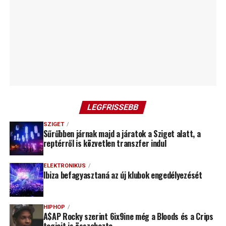
LEGFRISSEBB
SZIGET
Sűrűbben járnak majd a járatok a Sziget alatt, a
reptérről is közvetlen transzfer indul
ELEKTRONIKUS
Ibiza befagyasztaná az új klubok engedélyezését
HIPHOP
A$AP Rocky szerint 6ix9ine még a Bloods és a Crips
tagjait is összehozta