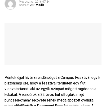
Megosztva
2016.07.24
Szerző:
OFF Media
Péntek éjjel hívta a rendőrséget a Campus Fesztivál egyik
biztonsági őre, hogy a fesztivál területén egy fiút
visszatartanak, aki az egyik színpad mögött rugdossa a
kukákat. A rendőrök a 22 éves fiút elfogták, majd
bűncselekmény elkövetésének megalapozott gyanúja
miatt előállították a Debreceni Rendőrkapitányságra. A