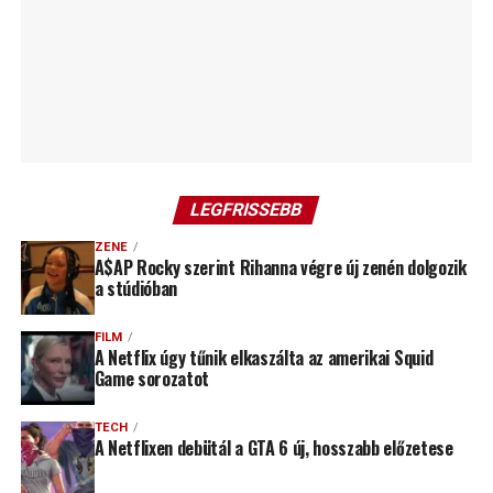
LEGFRISSEBB
ZENE
A$AP Rocky szerint Rihanna végre új zenén dolgozik
a stúdióban
FILM
A Netflix úgy tűnik elkaszálta az amerikai Squid
Game sorozatot
TECH
A Netflixen debütál a GTA 6 új, hosszabb előzetese