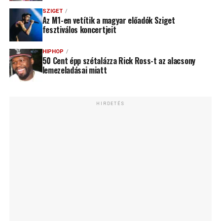
SZIGET
Az M1-en vetítik a magyar előadók Sziget
fesztiválos koncertjeit
HIPHOP
50 Cent épp szétalázza Rick Ross-t az alacsony
lemezeladásai miatt
HIRDETÉS