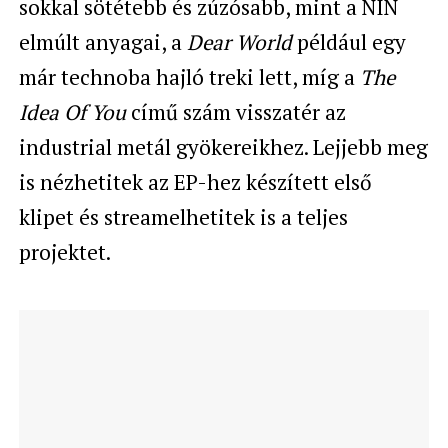
sokkal sötétebb és zúzósabb, mint a NIN
elmúlt anyagai, a
Dear World
például egy
már technoba hajló treki lett, míg a
The
Idea Of You
című szám visszatér az
industrial metál gyökereikhez. Lejjebb meg
is nézhetitek az EP-hez készített első
klipet és streamelhetitek is a teljes
projektet.