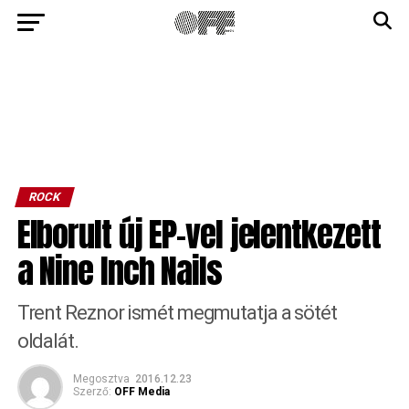
ROCK
Elborult új EP-vel jelentkezett
a Nine Inch Nails
Trent Reznor ismét megmutatja a sötét
oldalát.
Megosztva
2016.12.23
Szerző:
OFF Media