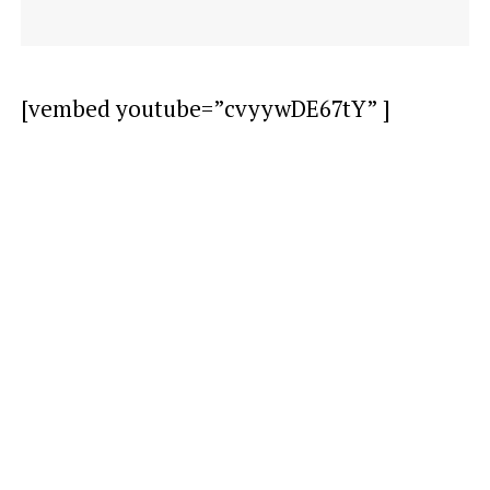
[vembed youtube=”cvyywDE67tY” ]