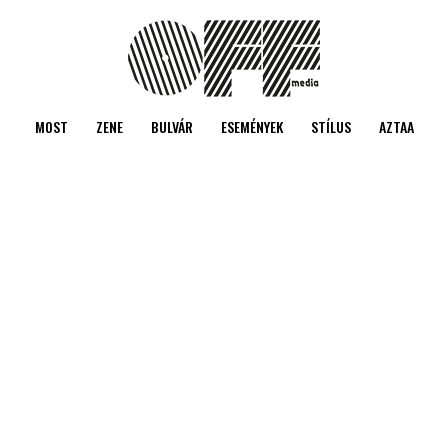
MOST
ZENE
BULVÁR
ESEMÉNYEK
STÍLUS
AZTAA