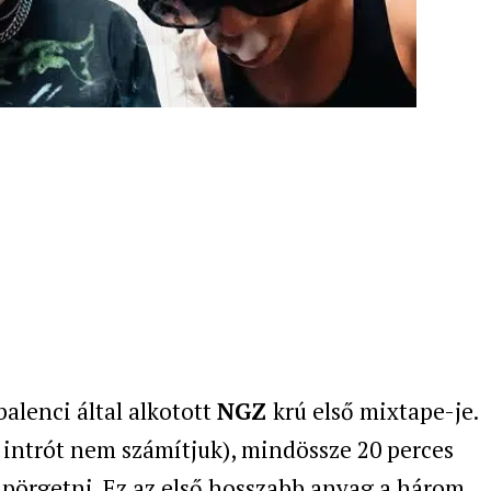
alenci által alkotott
NGZ
krú első mixtape-je.
z intrót nem számítjuk), mindössze 20 perces
t pörgetni. Ez az első hosszabb anyag a három