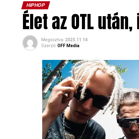
HIPHOP
Élet az OTL után,
Megosztva
2025.11.14
Szerző:
OFF Media