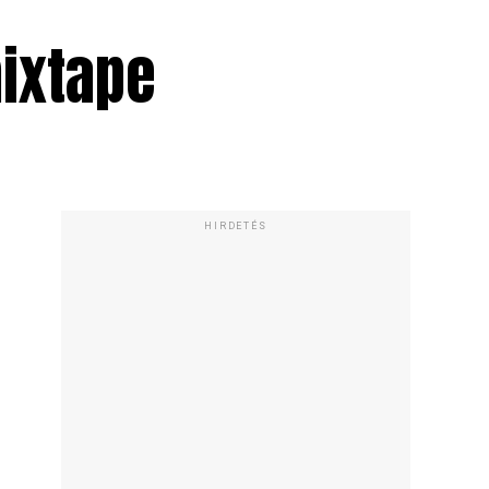
mixtape
HIRDETÉS