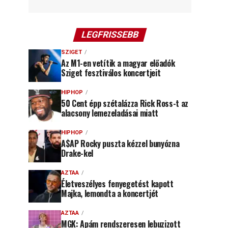
LEGFRISSEBB
SZIGET
Az M1-en vetítik a magyar előadók
Sziget fesztiválos koncertjeit
HIPHOP
50 Cent épp szétalázza Rick Ross-t az
alacsony lemezeladásai miatt
HIPHOP
A$AP Rocky puszta kézzel bunyózna
Drake-kel
AZTAA
Életveszélyes fenyegetést kapott
Majka, lemondta a koncertjét
AZTAA
MGK: Apám rendszeresen lebuzizott