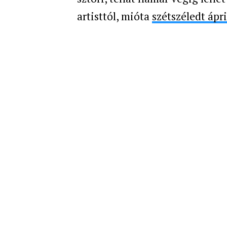
artisttól, mióta
szétszéledt ápr