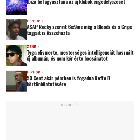
Ibiza befagyasztaná az új klubok engedélyezését
HIPHOP
A$AP Rocky szerint 6ix9ine még a Bloods és a Crips
tagjait is összehozta
ZENE
Tyga elismerte, mesterséges intelligenciát használt
új albumán, és nem kér érte bocsánatot
HIPHOP
50 Cent akár pénzben is fogadna Keffe D
börtönbüntetésére
HIRDETÉS