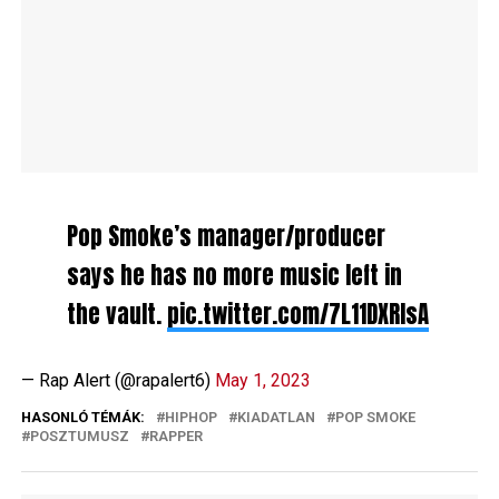
Pop Smoke’s manager/producer
says he has no more music left in
the vault.
pic.twitter.com/7L11DXRIsA
— Rap Alert (@rapalert6)
May 1, 2023
HASONLÓ TÉMÁK:
HIPHOP
KIADATLAN
POP SMOKE
POSZTUMUSZ
RAPPER