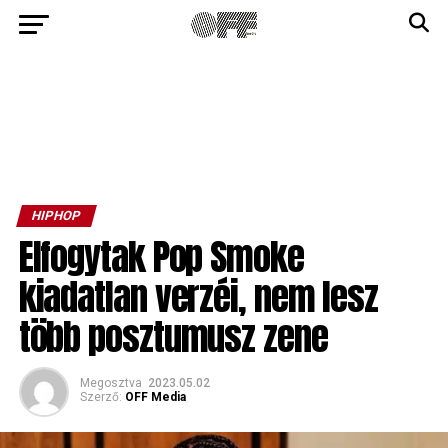
HIPHOP
Elfogytak Pop Smoke
kiadatlan verzéi, nem lesz
több posztumusz zene
Megosztva
2023.05.02
Szerző:
OFF Media