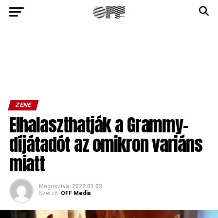
ZENE
Elhalaszthatják a Grammy-
díjátadót az omikron variáns
miatt
Megosztva
2022.01.03
Szerző:
OFF Media