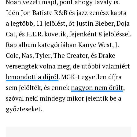
Noah vezeti majd, pont ahogy tavaly is.
Idén Jon Batiste R&B és jazz zenész kapta
a legtöbb, 11 jelölést, őt Justin Bieber, Doja
Cat, és H.E.R. követik, fejenként 8 jelöléssel.
Rap album kategóriában Kanye West, J.
Cole, Nas, Tyler, The Creator, és Drake
versengtek volna meg, de utóbbi valamiért
lemondott a díjról
. MGK-t egyetlen díjra
sem jelölték, és ennek
nagyon nem örült
,
szóval neki mindegy mikor jelentik be a
győzteseket.