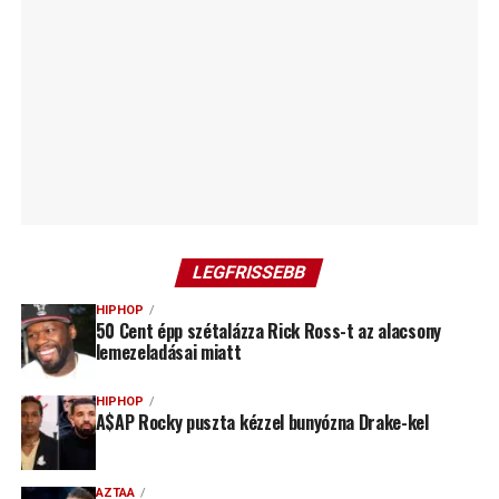
LEGFRISSEBB
HIPHOP
50 Cent épp szétalázza Rick Ross-t az alacsony
lemezeladásai miatt
HIPHOP
A$AP Rocky puszta kézzel bunyózna Drake-kel
AZTAA