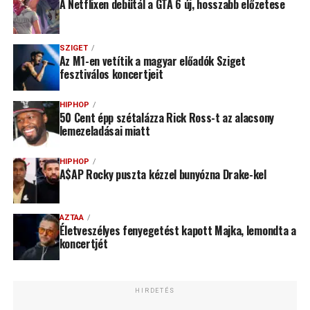
A Netflixen debütál a GTA 6 új, hosszabb előzetese
SZIGET
Az M1-en vetítik a magyar előadók Sziget
fesztiválos koncertjeit
HIPHOP
50 Cent épp szétalázza Rick Ross-t az alacsony
lemezeladásai miatt
HIPHOP
A$AP Rocky puszta kézzel bunyózna Drake-kel
AZTAA
Életveszélyes fenyegetést kapott Majka, lemondta a
koncertjét
HIRDETÉS