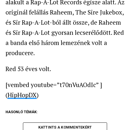
alakult a Rap-A-Lot Records égisze alatt. Az
originál felállás Raheem
, The Sire Jukebox,
és Sir Rap-A-Lot-ból állt össze, de Raheem
és Sir Rap-A-Lot gyorsan lecserélődött. Red
a banda első három lemezének volt a
producere.
Red 53 éves volt.
[vembed youtube=”t70nVuAOdIc” ]
(
HipHopDX
)
HASONLÓ TÉMÁK:
KATTINTS A KOMMENTEKÉRT