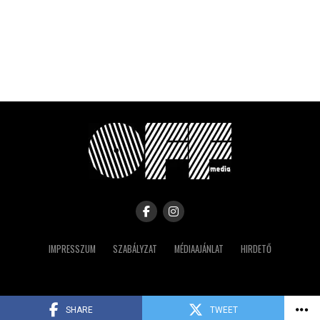
IMPRESSZUM
SZABÁLYZAT
MÉDIAAJÁNLAT
HIRDETŐ
Copyright © 2023 IRK
SHARE
TWEET