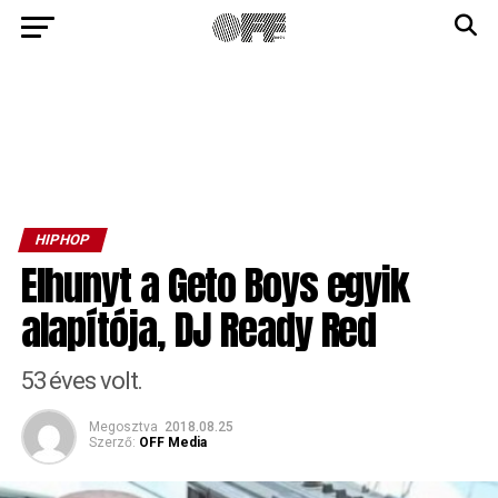
HIPHOP
Elhunyt a Geto Boys egyik
alapítója, DJ Ready Red
53 éves volt.
Megosztva
2018.08.25
Szerző:
OFF Media