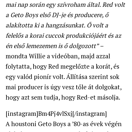
mai nap során egy szívroham által. Red volt
a Geto Boys első DJ-je és producere, ő
alakította ki a hangzásunkat. Ő volt a
felelős a korai cuccok produkciójáért és az
én első lemezemen is ő dolgozott” –
mondta Willie a videóban, majd azzal
folytatta, hogy Red megelőzte a korát, és
egy valód pionír volt. Állítása szerint sok
mai producer is úgy vesz tőle át dolgokat,
hogy azt sem tudja, hogy Red-et másolja.
[instagram]Bm4Pj4vlSxj[/instagram]
A houstoni Geto Boys a ’80-as évek végén