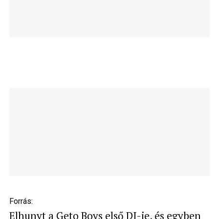
Forrás:
Elhunyt a Geto Boys első DJ-je, és egyben